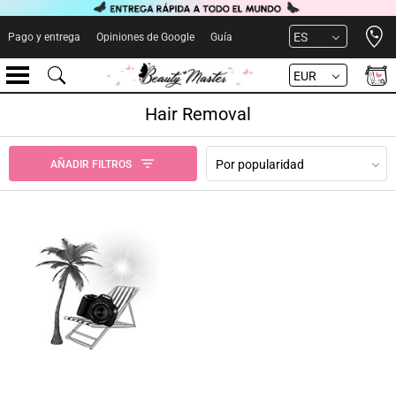
Open 
ES
Pago y entrega
Opiniones de Google
Guía
EUR
Hair Removal
Por popularidad
AÑADIR FILTROS