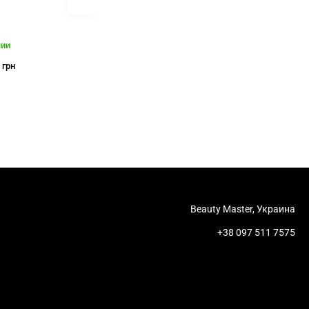
DALASHES
WOBS
чии
В наличии
В наличии
449
345
грн
грн
грн
Beauty Master, Украина
+38 097 511 7575