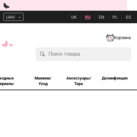
UK
RU
EN
PL
ES
UAH
Корзина
ходные
Макияж/
Аксессуары/
Дезинфекция
ериалы
Уход
Тара