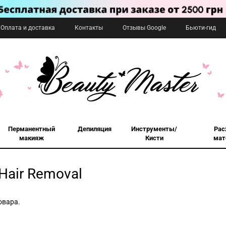
Оплата и доставка
Контакты
Отзывы Google
Бьюти-гид
Перманентный
Депиляция
Инструменты/
Рас
макияж
Кисти
мат
Hair Removal
овара.