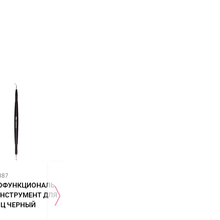
387
Арт: 04221
Арт: 05067
ОФУНКЦИОНАЛЬ
DALASHES ПЕНА ДЛЯ
КИСТЬ W522
ИНСТРУМЕНТ ДЛЯ
БРОВЕЙ И РЕСНИЦ
СИНТЕТИКА
ИЦ ЧЕРНЫЙ
STOP REACTION 30 МЛ