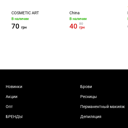
COSMETIC ART
China
В наличии
В наличии
80
70
40
грн
грн
Новинки
Брови
Акции
Ресницы
Опт
Перманентный макияж
БРЕНДЫ
Депиляция