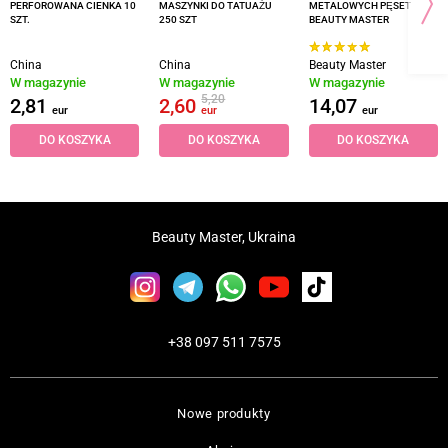
PERFOROWANA CIENKA 10
MASZYNKI DO TATUAŻU
METALOWYCH PĘSET
SZT.
250 SZT
BEAUTY MASTER
China
China
Beauty Master
W magazynie
W magazynie
W magazynie
5,20
2,81
2,60
14,07
eur
eur
eur
DO KOSZYKA
DO KOSZYKA
DO KOSZYKA
Beauty Master, Ukraina
+38 097 511 7575
Nowe produkty