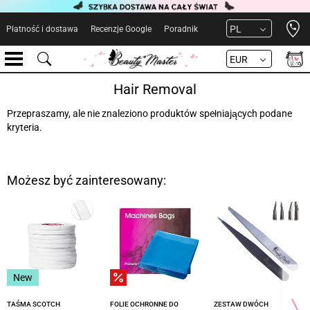
Open 
PL
Płatność i dostawa
Recenzje Google
Poradnik
EUR
Hair Removal
Przepraszamy, ale nie znaleziono produktów spełniających podane
kryteria.
Możesz być zainteresowany:
New
TAŚMA SCOTCH
FOLIE OCHRONNE DO
ZESTAW DWÓCH