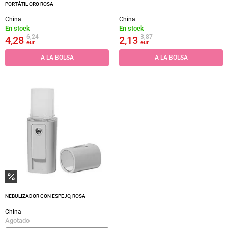
PORTÁTIL ORO ROSA
China
China
En stock
En stock
6,24
3,87
4,28
2,13
eur
eur
A LA BOLSA
A LA BOLSA
NEBULIZADOR CON ESPEJO, ROSA
China
Agotado