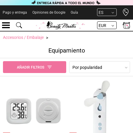
Open 
ES
Pago y entrega
Opiniones de Google
Guía
EUR
Accesorios / Embalaje
Equipamiento
Por popularidad
AÑADIR FILTROS