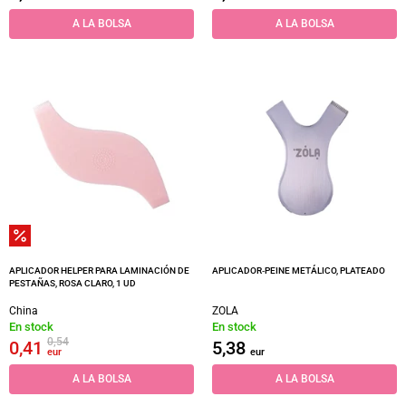
A LA BOLSA
A LA BOLSA
APLICADOR HELPER PARA LAMINACIÓN DE
APLICADOR‑PEINE METÁLICO, PLATEADO
PESTAÑAS, ROSA CLARO, 1 UD
China
ZOLA
En stock
En stock
0,54
0,41
5,38
eur
eur
A LA BOLSA
A LA BOLSA