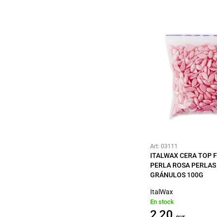
Art: 03111
ITALWAX CERA TOP
PERLA ROSA PERLAS
GRÁNULOS 100G
ItalWax
En stock
2,20
eur