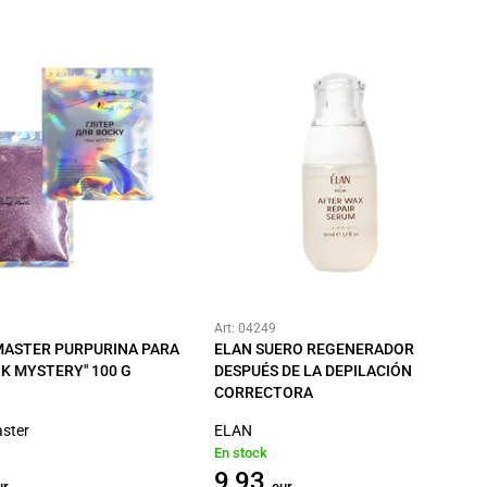
Art: 04249
MASTER PURPURINA PARA
ELAN SUERO REGENERADOR
NK MYSTERY" 100 G
DESPUÉS DE LA DEPILACIÓN
CORRECTORA
ster
ELAN
En stock
9,93
ur
eur