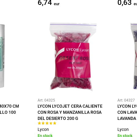
6,74
0,63
eur
e
Art: 04325
Art: 04327
40X70 CM
LYCON LYCOJET CERA CALIENTE
LYCON LY
OLLO 100
CON ROSA Y MANZANILLA ROSA
CON LAV
DEL DESIERTO 200 G
LAVANDA 
Lycon
Lycon
En stock
En stock