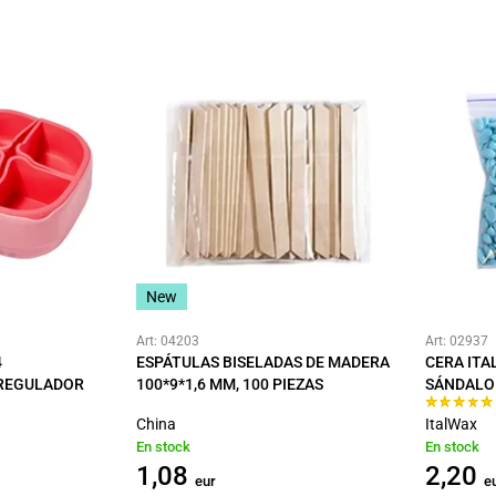
New
Art: 04203
Art: 02937
4
ESPÁTULAS BISELADAS DE MADERA
CERA ITA
REGULADOR
100*9*1,6 MM, 100 PIEZAS
SÁNDALO
China
ItalWax
En stock
En stock
1,08
2,20
eur
e