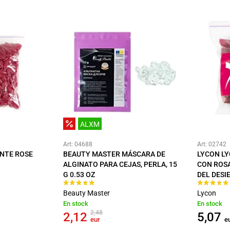
ALXM
Art: 04688
Art: 02742
ENTE ROSE
BEAUTY MASTER MÁSCARA DE
LYCON LY
ALGINATO PARA CEJAS, PERLA, 15
CON ROS
G 0.53 OZ
DEL DESI
Beauty Master
Lycon
En stock
En stock
2,48
2,12
5,07
eur
e