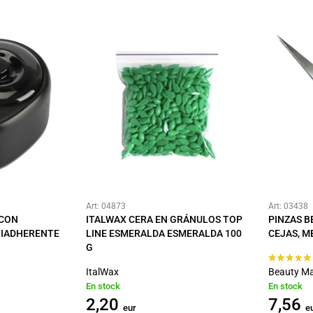
Art: 04873
Art: 03438
 CON
ITALWAX CERA EN GRÁNULOS TOP
PINZAS B
TIADHERENTE
LINE ESMERALDA ESMERALDA 100
CEJAS, M
G
ItalWax
Beauty Ma
En stock
En stock
2,20
7,56
eur
e