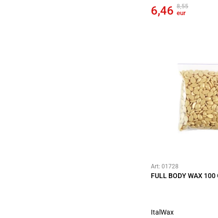
8,55
6,46
eur
Art: 01728
FULL BODY WAX 100
ItalWax