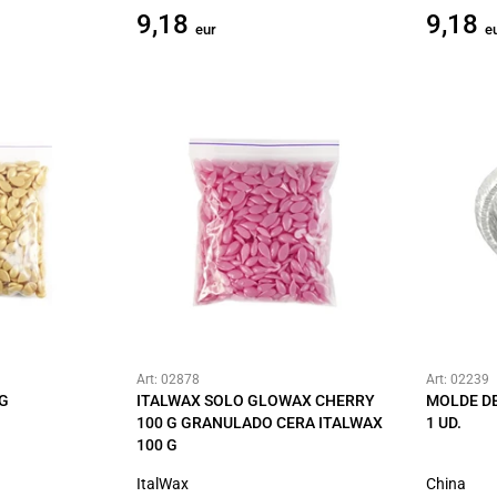
9,18
9,18
eur
e
Art: 02878
Art: 02239
 G
ITALWAX SOLO GLOWAX CHERRY
MOLDE DE
100 G GRANULADO CERA ITALWAX
1 UD.
100 G
ItalWax
China