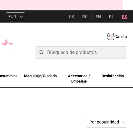
UK
RU
EN
PL
ES
EUR
Carrito
nsumibles
Maquillaje/Cuidado
Accesorios /
Desinfección
Embalaje
Por popularidad