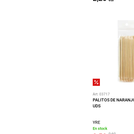
Art: 03717
PALITOS DE NARANJO
UDS
YRE
En stock
0,60