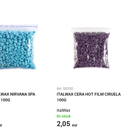
Art: 00530
LWAX NIRVANA SPA
ITALWAX CERA HOT FILM CIRUELA
 100G
100G
ItalWax
En stock
2,05
ur
eur