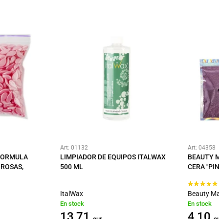
Art: 01132
Art: 04358
 FORMULA
LIMPIADOR DE EQUIPOS ITALWAX
BEAUTY 
 ROSAS,
500 ML
CERA "PI
ItalWax
Beauty Ma
En stock
En stock
13,71
4,10
eur
e