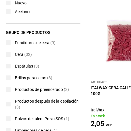
Nuevo
Acciones
GRUPO DE PRODUCTOS
Fundidores de cera
(9)
Cera
(32)
Espátulas
(3)
Brillos para ceras
(3)
Art: 00465
ITALWAX CERA CALI
Productos de preencerado
(3)
100G
Productos después de la depilación
(3)
ItalWax
En stock
Polvos de talco. Polvo SOS
(1)
2,05
eur
Limpiadores de cera
(1)