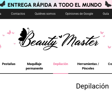
a
Contactos
Quiénes somos
Opiniones de Google
Guía
Pestañas
Maquillaje
Depilación
Herramientas /
Co
permanente
Pinceles
Depilación