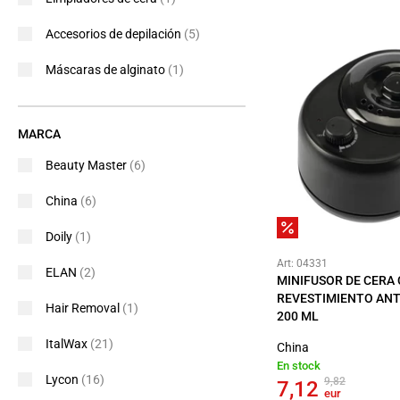
Accesorios de depilación
(5)
Máscaras de alginato
(1)
MARCA
Beauty Master
(6)
China
(6)
Doily
(1)
Art: 04331
ELAN
(2)
MINIFUSOR DE CERA
REVESTIMIENTO AN
Hair Removal
(1)
200 ML
ItalWax
(21)
China
En stock
Lycon
(16)
9,82
7,12
eur