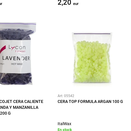
2,20
ur
eur
Art: 05542
COJET CERA CALIENTE
CERA TOP FORMULA ARGAN 100 G
ANDA Y MANZANILLA
200 G
ItalWax
En stock