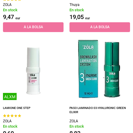
ZOLA
Thuya
En stock
En stock
9,47
19,05
eur
eur
A LA BOLSA
A LA BOLSA
ALXM
LAMIONE ONE STEP
PASO LAMINADO 03 HYALURONIC GREEN
ELIXIR
ZOLA
ZOLA
En stock
En stock