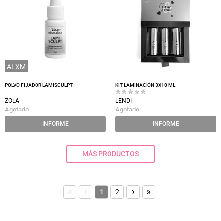
ALXM
POLVO FIJADOR LAMISCULPT
KIT LAMINACIÓN 3X10 ML
ZOLA
LENDI
Agotado
Agotado
INFORME
INFORME
MÁS PRODUCTOS
«
‹
›
»
1
2