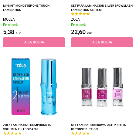
MINI KIT MONOSTEP ONE TOUCH
SET PARA LAMINACIÓN SILVER BROW&LASH
LAMINATION
LAMINATION SYSTEM
MOLEA
ZOLA
En stock
En stock
5,38
22,60
eur
eur
A LA BOLSA
A LA BOLSA
ZOLA LAMINATING COMPOUND 02
SET LAMINADOR BROW&LASH PROTEIN
VOLUMEN FIJADOR AZUL
RECONSTRUCTION