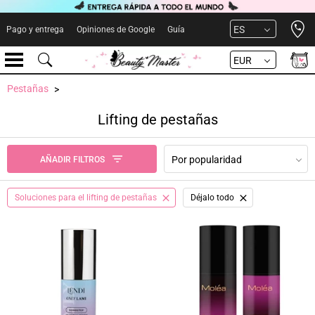
Open 
ES
Pago y entrega
Opiniones de Google
Guía
EUR
Pestañas
Lifting de pestañas
Por popularidad
AÑADIR FILTROS
Soluciones para el lifting de pestañas
Déjalo todo