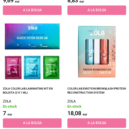
9,69
8,83
eur
eur
A LA BOLSA
A LA BOLSA
ZOLA COLOR LAB LAMINATING KIT EN
COLOR LAB EMOTION BROW&LASH PROTEIN
BOLSITA (3 X 1 ML)
RECONSTRUCTION SYSTEM
ZOLA
ZOLA
En stock
En stock
7
18,08
eur
eur
A LA BOLSA
A LA BOLSA