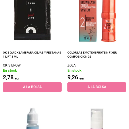
OKIS QUICK LAMI PARA CEJAS Y PESTAÑAS
COLOR LAB EMOTION PROTEIN FIXER
1 LIFT 3 ML
COMPOSICIÓN 02
OKIS BROW
ZOLA
En stock
En stock
2,78
9,26
eur
eur
A LA BOLSA
A LA BOLSA