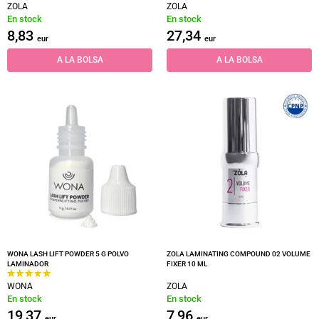
ZOLA
ZOLA
En stock
En stock
8,83
27,34
eur
eur
A LA BOLSA
A LA BOLSA
WONA LASH LIFT POWDER 5 G POLVO
ZOLA LAMINATING COMPOUND 02 VOLUME
LAMINADOR
FIXER 10 ML
WONA
ZOLA
En stock
En stock
19,37
7,96
eur
eur