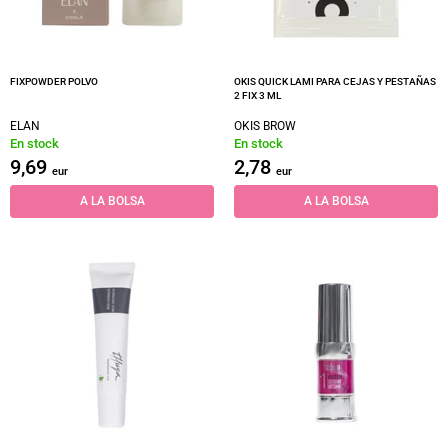
FIXPOWDER POLVO
OKIS QUICK LAMI PARA CEJAS Y PESTAÑAS
2 FIX 3 ML
ELAN
OKIS BROW
En stock
En stock
9,69
2,78
eur
eur
A LA BOLSA
A LA BOLSA