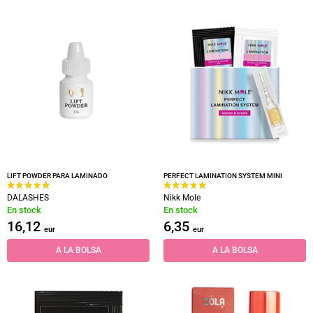
LIFT POWDER PARA LAMINADO
PERFECT LAMINATION SYSTEM МINI
DALASHES
Nikk Mole
En stock
En stock
16,12
6,35
eur
eur
A LA BOLSA
A LA BOLSA