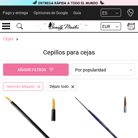
Open 
ES
Pago y entrega
Opiniones de Google
Guía
EUR
Cejas
Cepillos para cejas
Por popularidad
AÑADIR FILTROS
redondo delgado
Déjalo todo