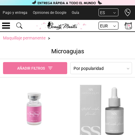
Open 
ES
Pago y entrega
Opiniones de Google
Guía
EUR
Maquillaje permanente
Microagujas
Por popularidad
AÑADIR FILTROS