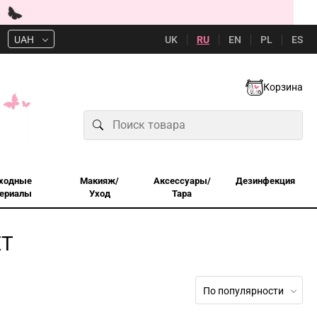
UK
RU
EN
PL
ES
UAH
Корзина
ходные
Макияж/
Аксессуары/
Дезинфекция
ериалы
Уход
Тара
ET
По популярности