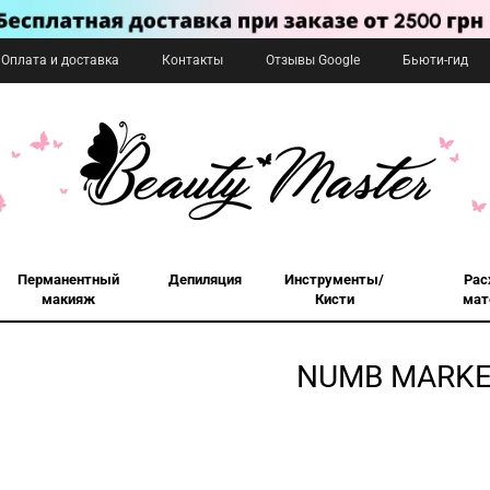
Оплата и доставка
Контакты
Отзывы Google
Бьюти-гид
Перманентный
Депиляция
Инструменты/
Рас
макияж
Кисти
мат
NUMB MARK