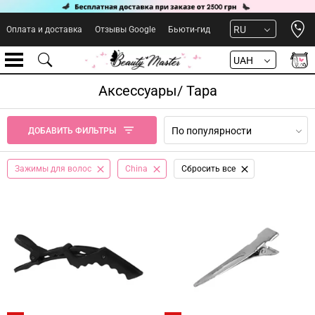
Open 
RU
Оплата и доставка
Отзывы Google
Бьюти-гид
UAH
Аксессуары/ Тара
По популярности
ДОБАВИТЬ ФИЛЬТРЫ
Зажимы для волос
China
Сбросить все