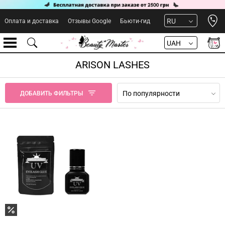
Open 
RU
Оплата и доставка
Отзывы Google
Бьюти-гид
UAH
ARISON LASHES
По популярности
ДОБАВИТЬ ФИЛЬТРЫ