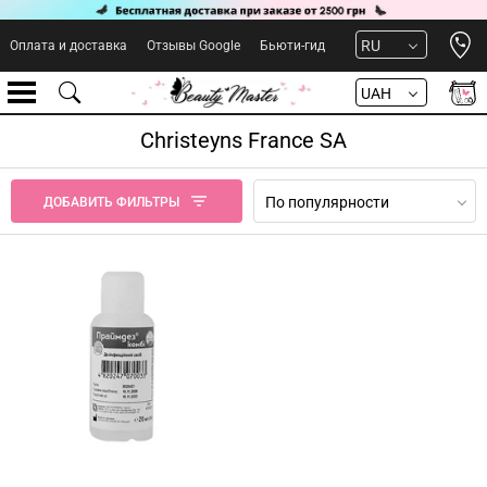
Open 
RU
Оплата и доставка
Отзывы Google
Бьюти-гид
UAH
Christeyns France SA
По популярности
ДОБАВИТЬ ФИЛЬТРЫ