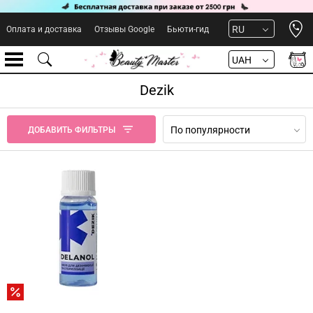
Open 
RU
Оплата и доставка
Отзывы Google
Бьюти-гид
UAH
Dezik
По популярности
ДОБАВИТЬ ФИЛЬТРЫ