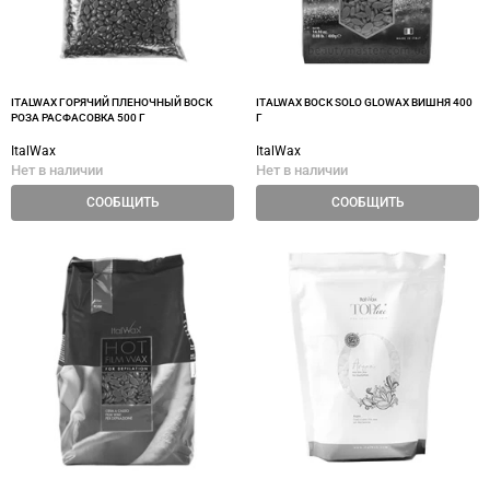
ITALWAX ГОРЯЧИЙ ПЛЕНОЧНЫЙ ВОСК
ITALWAX ВОСК SOLO GLOWAX ВИШНЯ 400
РОЗА РАСФАСОВКА 500 Г
Г
ItalWax
ItalWax
Нет в наличии
Нет в наличии
СООБЩИТЬ
СООБЩИТЬ