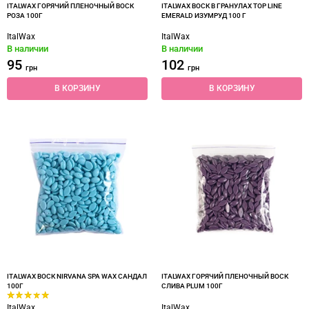
ITALWAX ГОРЯЧИЙ ПЛЕНОЧНЫЙ ВОСК
ITALWAX ВОСК В ГРАНУЛАХ TOP LINE
РОЗА 100Г
EMERALD ИЗУМРУД 100 Г
ItalWax
ItalWax
В наличии
В наличии
95
102
грн
грн
В КОРЗИНУ
В КОРЗИНУ
ITALWAX ВОСК NIRVANA SPA WAX САНДАЛ
ITALWAX ГОРЯЧИЙ ПЛЕНОЧНЫЙ ВОСК
100Г
СЛИВА PLUM 100Г
ItalWax
ItalWax