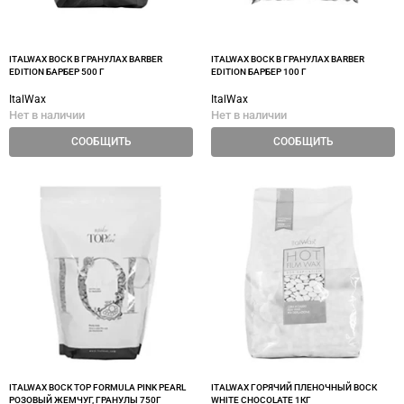
ITALWAX ВОСК В ГРАНУЛАХ BARBER
ITALWAX ВОСК В ГРАНУЛАХ BARBER
EDITION БАРБЕР 500 Г
EDITION БАРБЕР 100 Г
ItalWax
ItalWax
Нет в наличии
Нет в наличии
СООБЩИТЬ
СООБЩИТЬ
ITALWAX ВОСК TOP FORMULA PINK PEARL
ITALWAX ГОРЯЧИЙ ПЛЕНОЧНЫЙ ВОСК
РОЗОВЫЙ ЖЕМЧУГ, ГРАНУЛЫ 750Г
WHITE CHOCOLATE 1КГ