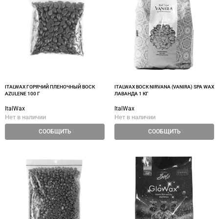
ITALWAX ГОРЯЧИЙ ПЛЕНОЧНЫЙ ВОСК
ITALWAX ВОСК NIRVANA (VANIRA) SPA WAX
AZULENЕ 100 Г
ЛАВАНДА 1 КГ
ItalWax
ItalWax
Нет в наличии
Нет в наличии
СООБЩИТЬ
СООБЩИТЬ