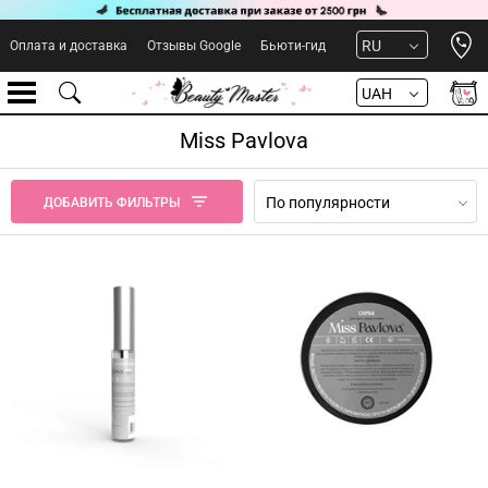
Open 
RU
Оплата и доставка
Отзывы Google
Бьюти-гид
UAH
Miss Pavlova
По популярности
ДОБАВИТЬ ФИЛЬТРЫ