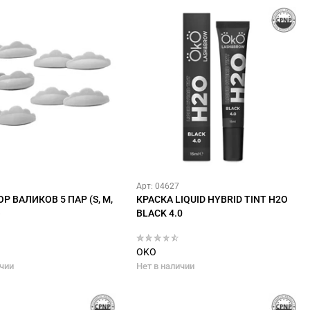
Арт: 04627
Р ВАЛИКОВ 5 ПАР (S, M,
КРАСКА LIQUID HYBRID TINT H2O
)
BLACK 4.0
OKO
ичии
Нет в наличии