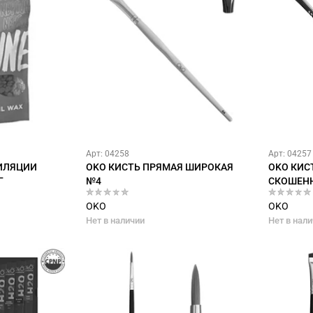
Арт: 04258
Арт: 04257
ПИЛЯЦИИ
OKO КИСТЬ ПРЯМАЯ ШИРОКАЯ
OKO КИС
Г
№4
СКОШЕН
OKO
OKO
Нет в наличии
Нет в нал