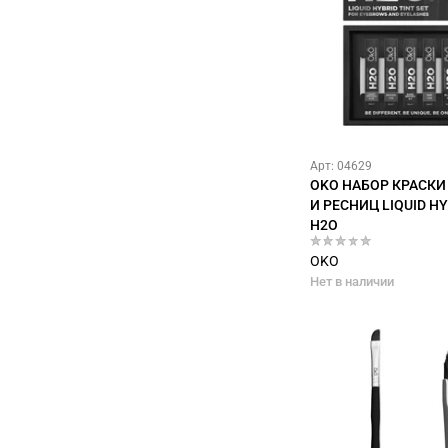
Арт: 04629
OKO НАБОР КРАСКИ
И РЕСНИЦ LIQUID HY
H2O
OKO
Нет в наличии