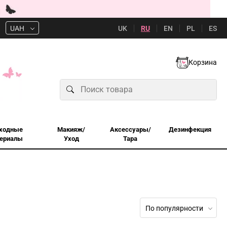
UK
RU
EN
PL
ES
UAH
Корзина
ходные
Макияж/
Аксессуары/
Дезинфекция
ериалы
Уход
Тара
По популярности