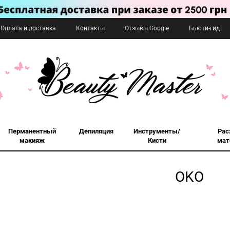
Оплата и доставка
Контакты
Отзывы Google
Бьюти-гид
Перманентный
Депиляция
Инструменты/
Рас
макияж
Кисти
мат
OKO