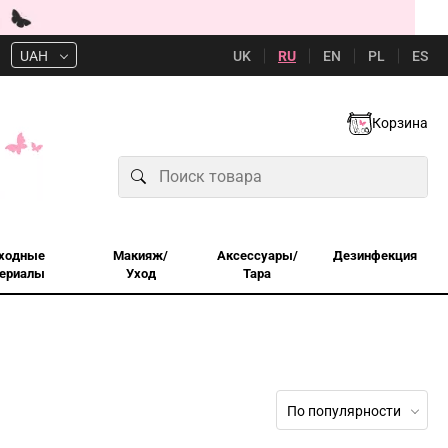
UK
RU
EN
PL
ES
UAH
Корзина
ходные
Макияж/
Аксессуары/
Дезинфекция
ериалы
Уход
Тара
По популярности