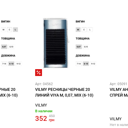
Арт: 04562
Арт: 05091
РНЫЕ 20
VILMY РЕСНИЦЫ ЧЕРНЫЕ 20
VILMY А
MIX (6-10)
ЛИНИЙ VIYA M, 0,07, MIX (6-10)
СПРЕЙ M
VILMY
В наличии
450
352
VILMY
грн
Нет в нал