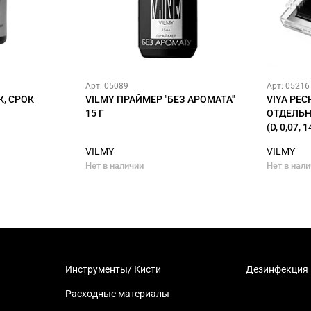
Арт: 05089
Арт: 05216
К, СРОК
VILMY ПРАЙМЕР "БЕЗ АРОМАТА"
VIYA РЕ
15 Г
ОТДЕЛЬН
(D, 0,07, 1
VILMY
VILMY
Нет в наличии
Нет в нал
Инструменты/ Кисти
Дезинфекция
Расходные материалы