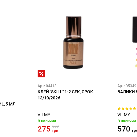
Арт: 04413
Арт: 05349
КЛЕЙ "SKILL" 1-2 СЕК, СРОК
ВАЛИКИ 
И
13/10/2026
Ц 5 МЛ
VILMY
VILMY
В наличии
В наличии
550
275
570
грн
гр