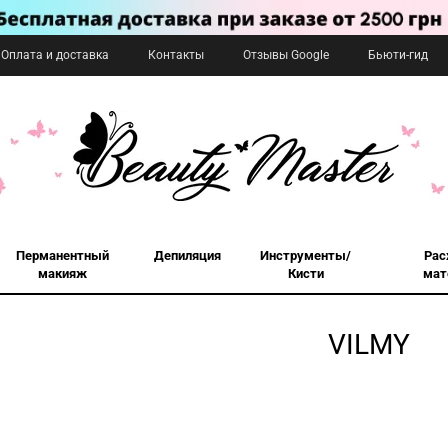
Оплата и доставка
Контакты
Отзывы Google
Бьюти-гид
Перманентный
Депиляция
Инструменты/
Рас
макияж
Кисти
мат
VILMY