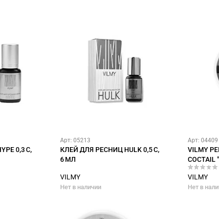
Арт: 05213
Арт: 04409
PE 0,3 С,
КЛЕЙ ДЛЯ РЕСНИЦ HULK 0,5 С,
VILMY Р
6 МЛ
COCTAIL 
VILMY
VILMY
Нет в наличии
Нет в нал