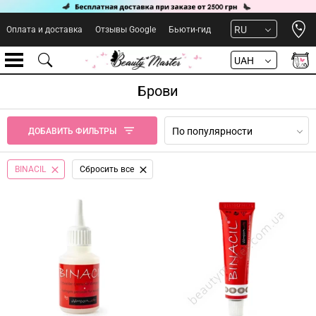
Open 
RU
Оплата и доставка
Отзывы Google
Бьюти-гид
UAH
Брови
По популярности
ДОБАВИТЬ ФИЛЬТРЫ
BINACIL
Сбросить все