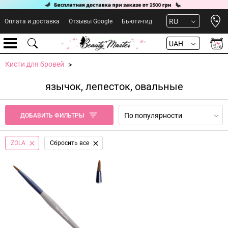
Open 
RU
Оплата и доставка
Отзывы Google
Бьюти-гид
UAH
Кисти для бровей
язычок, лепесток, овальные
По популярности
ДОБАВИТЬ ФИЛЬТРЫ
ZOLA
Сбросить все