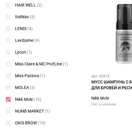
HAIR WELL
(2)
ItalWax
(3)
LENDI
(4)
LeviSsime
(9)
Lycon
(1)
Miss Claire & MC ProfLine
(1)
Miss Pavlova
(1)
Арт: 02815
МУСС ШАМПУНЬ С 
MOLEA
(5)
ДЛЯ БРОВЕЙ И РЕСН
Nikk Mole
Nikk Mole
(10)
Нет в наличии
NUMB MARKET
(1)
OKIS BROW
(19)