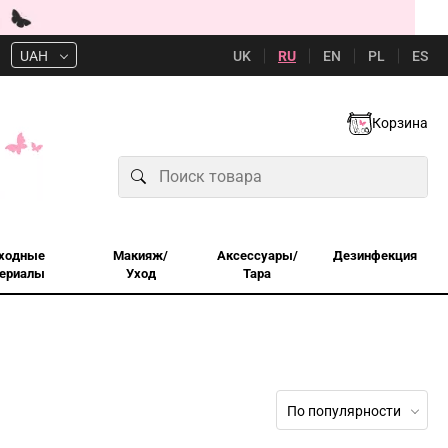
UK
RU
EN
PL
ES
UAH
Корзина
ходные
Макияж/
Аксессуары/
Дезинфекция
ериалы
Уход
Тара
По популярности