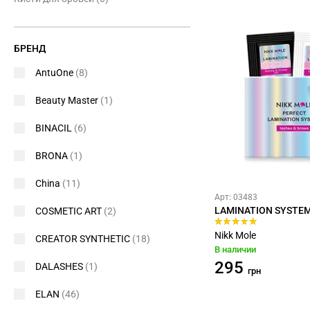
БРЕНД
AntuOne
(8)
Beauty Master
(1)
BINACIL
(6)
BRONA
(1)
China
(11)
Арт: 03483
LAMINATION SYSTEM
COSMETIC ART
(2)
Nikk Mole
CREATOR SYNTHETIC
(18)
В наличии
295
DALASHES
(1)
грн
ELAN
(46)