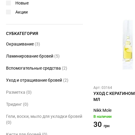
Новые
Акции
СУБКАТЕГОРИЯ
Окрашивание
(3)
Ламинирование бровей
(5)
Вспомогательные средства
(2)
Уход и отращивание бровей
(2)
Арт: 03164
Разметка
(0)
УХОД С КЕРАТИНОМ 
МЛ
Тридинг
(0)
Nikk Mole
Гели, воски, мыло для укладки бровей
В наличии
(0)
30
грн
Кисти для бровей
(0)