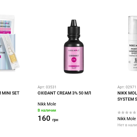
Арт: 03531
Арт: 02971
 МINI SET
OXIDANT CREAM 3% 50 МЛ
NIKK MOL
SYSTEM S
Nikk Mole
В наличии
160
Nikk Mole
грн
Нет в нал