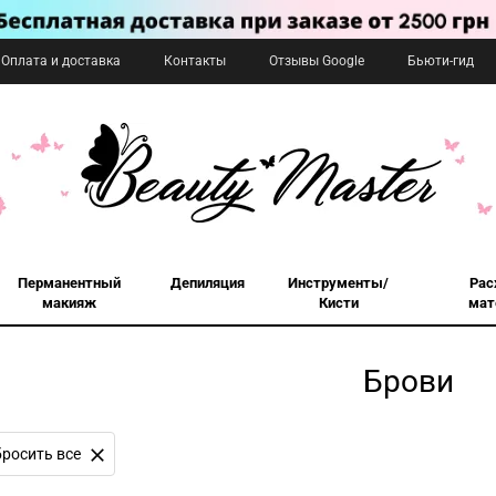
Оплата и доставка
Контакты
Отзывы Google
Бьюти-гид
Перманентный
Депиляция
Инструменты/
Рас
макияж
Кисти
мат
Брови
росить все