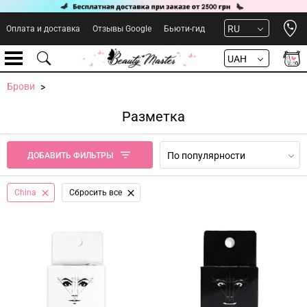
Open 
RU
Оплата и доставка
Отзывы Google
Бьюти-гид
UAH
Брови
Разметка
По популярности
ДОБАВИТЬ ФИЛЬТРЫ
China
Сбросить все