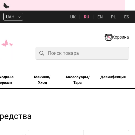
UK
RU
EN
PL
ES
UAH
Корзина
ходные
Макияж/
Аксессуары/
Дезинфекция
ериалы
Уход
Тара
редства