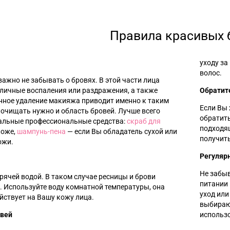
Правила красивых 
уходу за
волос.
ажно не забывать о бровях. В этой части лица
зличные воспаления или раздражения, а также
Обратит
енное удаление макияжа приводит именно к таким
Если Вы 
очищать нужно и область бровей. Лучше всего
обратить
альные профессиональные средства:
скраб для
подходящ
коже,
шампунь-пена
—
если Вы обладатель сухой или
получить
ожи.
Регуляр
Не забыв
рячей водой. В таком случае ресницы и брови
питании
. Используйте воду комнатной температуры, она
уход ил
йствует на Вашу кожу лица.
выбираю
овей
использ