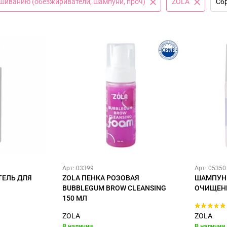
шиванию (обезжириватели, шампуни, проч)
ZOLA
Сбр
Арт: 03399
Арт: 05350
ТЕЛЬ ДЛЯ
ZOLA ПЕНКА РОЗОВАЯ
ШАМПУН
BUBBLEGUM BROW CLEANSING
ОЧИЩЕНИ
150 МЛ
ZOLA
ZOLA
В наличии
В наличии