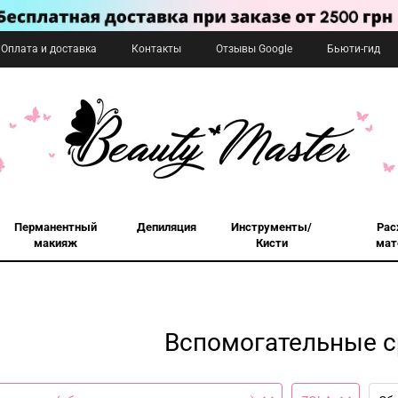
Оплата и доставка
Контакты
Отзывы Google
Бьюти-гид
Перманентный
Депиляция
Инструменты/
Рас
макияж
Кисти
мат
Вспомогательные с