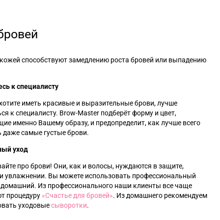
бровей
 кожей способствуют замедлению роста бровей или выпадению
есь к специалисту
хотите иметь красивые и выразительные брови, лучше
ся к специалисту. Brow-Master подберёт форму и цвет,
ие именно Вашему образу, и предопределит, как лучше всего
 даже самые густые брови.
ный уход
айте про брови! Они, как и волосы, нуждаются в защите,
 и увлажнении. Вы можете использовать профессиональный
и домашний. Из профессионального наши клиенты все чаще
т процедуру
«‎
Счастье для бровей
»‎
. Из домашнего рекомендуем
овать уходовые
с
ыворотки
.