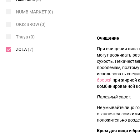
NUMB MARKET
(0)
OKIS BROW
(0)
Thuya
(0)
Очищение
При очищении лица в
ZOLA
(7)
могут возникать ра
сухость. Некачеств
проблемам, поэтому 
использовать специ
бровей
при жирной 
комбинированной к
Полезный совет:
Не умывайте лицо го
становятся ломкими
положительно возде
Крем для лица и бр