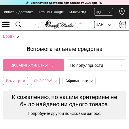
Open 
RU
Оплата и доставка
Отзывы Google
Бьюти-гид
UAH
Брови
Вспомогательные средства
По популярности
ДОБАВИТЬ ФИЛЬТРЫ
Ремувер
OKIS BROW
Сбросить все
К сожалению, по вашим критериям не
было найдено ни одного товара.
Попробуйте другой поисковый запрос.