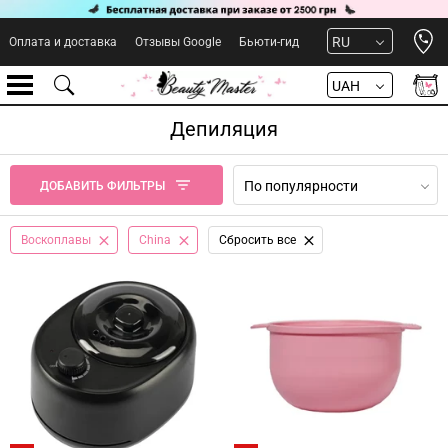
Open 
RU
Оплата и доставка
Отзывы Google
Бьюти-гид
UAH
Депиляция
По популярности
ДОБАВИТЬ ФИЛЬТРЫ
Воскоплавы
China
Сбросить все