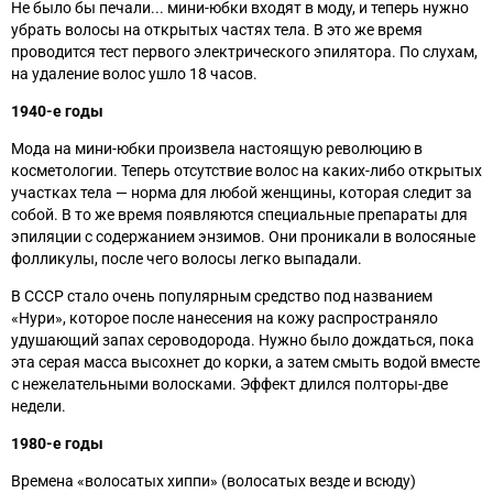
Не было бы печали... мини-юбки входят в моду, и теперь нужно
убрать волосы на открытых частях тела. В это же время
проводится тест первого электрического эпилятора. По слухам,
на удаление волос ушло 18 часов.
1940-е годы
Мода на мини-юбки произвела настоящую революцию в
косметологии. Теперь отсутствие волос на каких-либо открытых
участках тела — норма для любой женщины, которая следит за
собой. В то же время появляются специальные препараты для
эпиляции с содержанием энзимов. Они проникали в волосяные
фолликулы, после чего волосы легко выпадали.
В СССР стало очень популярным средство под названием
«Нури»‎, которое после нанесения на кожу распространяло
удушающий запах сероводорода. Нужно было дождаться, пока
эта серая масса высохнет до корки, а затем смыть водой вместе
с нежелательными волосками. Эффект длился полторы-две
недели.
1980-е годы
Времена «волосатых хиппи»‎ (волосатых везде и всюду)