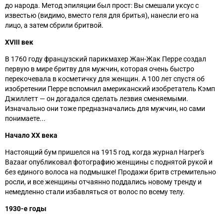
до народа. Метод эпиляции был прост: Вы смешали уксус с
известью (видимо, вместо геля для бритья), нанесли его на
лицо, а затем сбрили бритвой.
XVIII век
В 1760 году французский парикмахер Жан-Жак Перре создал
первую в мире бритву для мужчин, которая очень быстро
перекочевала в косметичку для женщин. А 100 лет спустя об
изобретении Перре вспомнил американский изобретатель Кэмп
Джиллетт — он догадался сделать лезвия сменяемыми.
Изначально они тоже предназначались для мужчин, но сами
понимаете...
Начало XX века
Настоящий бум пришелся на 1915 год, когда журнал Harper's
Bazaar опубликовал фотографию женщины с поднятой рукой и
без единого волоса на подмышке! Продажи бритв стремительно
росли, и все женщины отчаянно поддались новому тренду и
немедленно стали избавляться от волос по всему телу.
1930-е годы