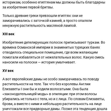
историкам, особенно египтянам мы должны быть благодарны
за изобретение первой бритвы.
Только древние греки превзошли египтян: они не
заморачивались с заточкой камней, а просто опаляли
ненужную растительность масляной лампой.
XIII век
Изобретение депелирующих полосок приписывают туркам. Во
времена Османской империи в знаменитых турецких банях
отводилось специальное помещение, где всем желающим
помогали избавляться от нежелательных волос. Какую смесь
наносили на полоски — история умалчивает.
XV век
А вот европейские дамы не особо заморачивась по поводу
растительности на теле. Так что без королевы Англии
Елизаветы I они бы и ходили волосатыми. Она была
«законодательницей моды» в эпиляции: при этом волосы
убирались не только с тела, но и с лица. По словам Елизаветы,
брови, а вместе с ними и небольшую растительность на лице
уничтожали все придворные дамы. Позже эта тенденция дошла