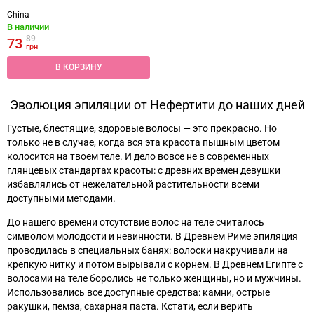
China
В наличии
89
73
грн
В КОРЗИНУ
Эволюция эпиляции от Нефертити до наших дней
Густые, блестящие, здоровые волосы — это прекрасно. Но
только не в случае, когда вся эта красота пышным цветом
колосится на твоем теле. И дело вовсе не в современных
глянцевых стандартах красоты: с древних времен девушки
избавлялись от нежелательной растительности всеми
доступными методами.
До нашего времени отсутствие волос на теле считалось
символом молодости и невинности. В Древнем Риме эпиляция
проводилась в специальных банях: волоски накручивали на
крепкую нитку и потом вырывали с корнем. В Древнем Египте с
волосами на теле боролись не только женщины, но и мужчины.
Использовались все доступные средства: камни, острые
ракушки, пемза, сахарная паста. Кстати, если верить