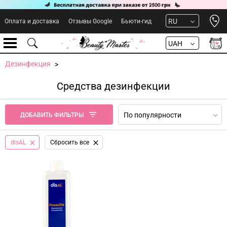
Open 
RU
Оплата и доставка
Отзывы Google
Бьюти-гид
UAH
Дезинфекция
Средства дезинфекции
По популярности
ДОБАВИТЬ ФИЛЬТРЫ
disAL
Сбросить все