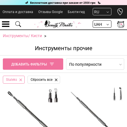
Open 
RU
Оплата и доставка
Отзывы Google
Бьюти-гид
UAH
Инструменты/ Кисти
Инструменты прочие
По популярности
ДОБАВИТЬ ФИЛЬТРЫ
Staleks
Сбросить все