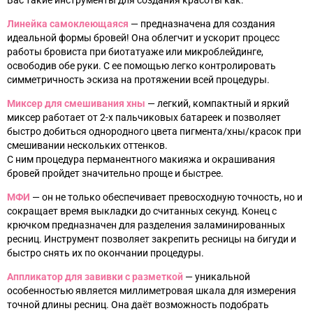
Вас такие инструменты для создания красоты как:
Линейка самоклеющаяся
—
предназначена для создания
идеальной формы бровей! Она облегчит и ускорит процесс
работы бровиста при биотатуаже или микроблейдинге,
освободив обе руки. С ее помощью легко контролировать
симметричность эскиза на протяжении всей процедуры.
Миксер для смешивания хны
—
легкий, компактный и яркий
миксер работает от 2-х пальчиковых батареек и позволяет
быстро добиться однородного цвета пигмента/хны/красок при
смешивании нескольких оттенков.
С ним процедура перманентного макияжа и окрашивания
бровей пройдет значительно проще и быстрее.
МФИ
—
он не только обеспечивает превосходную точность, но и
сокращает время выкладки до считанных секунд. Конец с
крючком предназначен для разделения заламинированных
ресниц. Инструмент позволяет закрепить ресницы на бигуди и
быстро снять их по окончании процедуры.
Аппликатор для завивки с разметкой
— уникальной
особенностью является миллиметровая шкала для измерения
точной длины ресниц.
Она даёт возможность подобрать