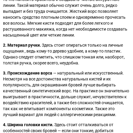
линии. Такой материал обычно служит очень долго, редко
выпадает и без труда очищается. Жесткий ворс позволяет
наносить средство плотным слоем и одновременно прочесать
все волосы. Мягкие кисти подходят для более легкого и
растушеванного макияжа, когда нет необходимости создавать
насыщенный цвет или четкие линии.
2. Материал ручки.
Здесь стоит опираться только на личные
ощущения , ведь кому-то дерево удобнее, а кому-то пластик.
Однако следует отметить, что слишком тонкая или, наоборот,
толстая ручка, скорее всего, неудобна.
3. Происхождение ворса
— натуральный или искусственный.
Несмотря на все достоинства натуральных кистей и их
популярность, для окрашивания бровей лучше выбирать
качественный синтетический ворс. На практике он значительно
выигрывает в практичности, дольше служит, нечувствителен к
воздействию красителей, а также без сложностей очищается,
так как не впитывает компоненты косметики. Также это
лучший вариант для людей с аллергическими реакциями.
4. Ширина головки кисти.
Здесь стоит отталкиваться от
особенностей своих бровей
—
если они тонкие, добиться