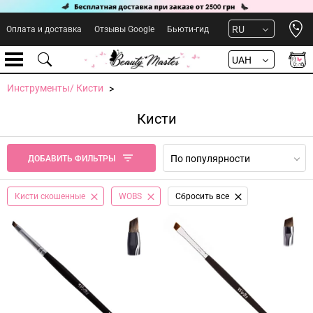
Open 
RU
Оплата и доставка
Отзывы Google
Бьюти-гид
UAH
Инструменты/ Кисти
Кисти
По популярности
ДОБАВИТЬ ФИЛЬТРЫ
Кисти скошенные
WOBS
Сбросить все