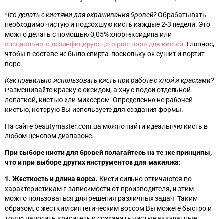
Что делать с кистями для окрашивания бровей?
Обрабатывать
необходимо чистую и подсохшую кисть каждые 2-3 недели. Это
можно делать с помощью 0,05% хлоргексидина или
специального дезинфицирующего раствора для кистей
. Главное,
чтобы в составе не было спирта, поскольку он сушит и портит
ворс.
Как правильно использовать кисть при работе с хной и красками?
Размешивайте краску с оксидом, а хну с водой отдельной
лопаткой, кистью или миксером. Определенно не рабочей
кистью, которую Вы используете для создания формы.
На сайте beautymaster.com.ua можно найти идеальную кисть в
любом ценовом диапазоне.
При выборе кисти для бровей полагайтесь на те же принципы,
что и при выборе других инструментов для макияжа
:
1. Жесткость и длина ворса.
Кисти сильно отличаются по
характеристикам в зависимости от производителя, и этим
можно пользоваться для решения различных задач. Таким
образом, с жестким синтетическим ворсом Вы можете быстро и
точно наносить краситель и создавать чистые аккуратные