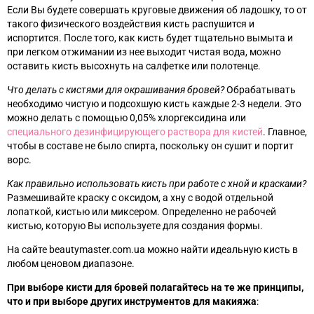
Если Вы будете совершать круговые движения об ладошку, то от
такого физического воздействия кисть распушится и
испортится. После того, как кисть будет тщательно вымыта и
при легком отжимании из нее выходит чистая вода, можно
оставить кисть высохнуть на салфетке или полотенце.
Что делать с кистями для окрашивания бровей?
Обрабатывать
необходимо чистую и подсохшую кисть каждые 2-3 недели. Это
можно делать с помощью 0,05% хлоргексидина или
специального дезинфицирующего раствора для кистей
. Главное,
чтобы в составе не было спирта, поскольку он сушит и портит
ворс.
Как правильно использовать кисть при работе с хной и красками?
Размешивайте краску с оксидом, а хну с водой отдельной
лопаткой, кистью или миксером. Определенно не рабочей
кистью, которую Вы используете для создания формы.
На сайте beautymaster.com.ua можно найти идеальную кисть в
любом ценовом диапазоне.
При выборе кисти для бровей полагайтесь на те же принципы,
что и при выборе других инструментов для макияжа
: