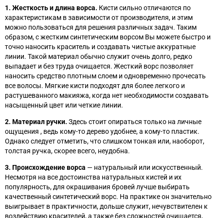
1. Жесткость и длина ворса.
Кисти сильно отличаются по
характеристикам в зависимости от производителя, и этим
можно пользоваться для решения различных задач. Таким
образом, с жестким синтетическим ворсом Вы можете быстро и
точно наносить краситель и создавать чистые аккуратные
линии. Такой материал обычно служит очень долго, редко
выпадает и без труда очищается. Жесткий ворс позволяет
наносить средство плотным слоем и одновременно прочесать
все волосы. Мягкие кисти подходят для более легкого и
растушеванного макияжа, когда нет необходимости создавать
насыщенный цвет или четкие линии.
2. Материал ручки.
Здесь стоит опираться только на личные
ощущения , ведь кому-то дерево удобнее, а кому-то пластик.
Однако следует отметить, что слишком тонкая или, наоборот,
толстая ручка, скорее всего, неудобна.
3. Происхождение ворса
— натуральный или искусственный.
Несмотря на все достоинства натуральных кистей и их
популярность, для окрашивания бровей лучше выбирать
качественный синтетический ворс. На практике он значительно
выигрывает в практичности, дольше служит, нечувствителен к
воздействию красителей, а также без сложностей очищается,