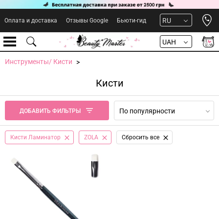
Open 
RU
Оплата и доставка
Отзывы Google
Бьюти-гид
UAH
Инструменты/ Кисти
Кисти
По популярности
ДОБАВИТЬ ФИЛЬТРЫ
Кисти Ламинатор
ZOLA
Сбросить все