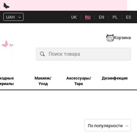
UK
RU
EN
PL
ES
UAH
Корзина
ходные
Макияж/
Аксессуары/
Дезинфекция
ериалы
Уход
Тара
По популярности