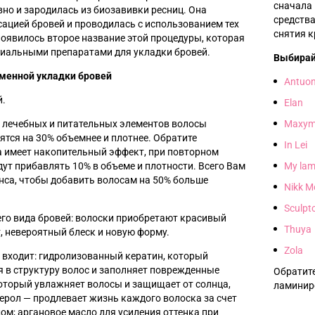
сначала
вно и зародилась из биозавивки ресниц. Она
средства
ацией бровей и проводилась с использованием тех
снятия к
появилось второе название этой процедуры, которая
циальными препаратами для укладки бровей.
Выбирай
еменной
укладки бровей
Antuo
й.
Elan
 лечебных и питательных элементов волосы
Maxym
ятся на 30% объемнее и плотнее. Обратите
In Lei
а имеет накопительный эффект, при повторном
ут прибавлять 10% в объеме и плотности. Всего Вам
My lam
нса, чтобы добавить волосам на 50% больше
Nikk M
Sculpt
его вида бровей: волоски приобретают красивый
Thuya
, невероятный блеск и новую форму.
Zola
 входит: гидролизованный кератин, который
 в структуру волос и заполняет поврежденные
Обратите
который увлажняет волосы и защищает от солнца,
ламинир
ферол
—
продлевает жизнь каждого волоска за счет
м; аргановое масло для усиления оттенка при