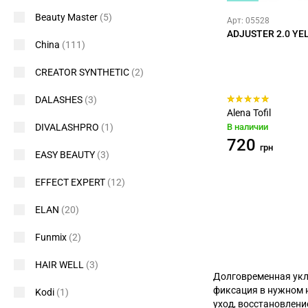
Beauty Master
(5)
Арт: 05528
ADJUSTER 2.0 Y
China
(111)
CREATOR SYNTHETIC
(2)
DALASHES
(3)
Alena Tofil
В наличии
DIVALASHPRO
(1)
720
грн
EASY BEAUTY
(3)
EFFECT EXPERT
(12)
ELAN
(20)
Funmix
(2)
HAIR WELL
(3)
Долговременная укл
фиксация в нужном 
Kodi
(1)
уход, восстановлени