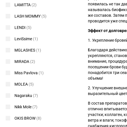
появилась не так да
LAMITTA
(2)
называлась биофикс
же составов. Затем 
LASH MOMMY
(5)
проводится уже спе
LENDI
(5)
Эффект от долговр
LeviSsime
(1)
1. Укрепление брове
Благодаря действию
MGLASHES
(1)
укрепляются, станов
внимание, процедур
MIRADA
(2)
посещении брови буд
понадобится три сеа
Miss Pavlova
(1)
объема!
MOLEA
(5)
2. Улучшение внешн
выразительный цвет
Nagaraku
(7)
В состав препаратов
Nikk Mole
(7)
отлично впитывается
участки; коллаген, 
OKIS BROW
(8)
ветра и влаги; токо
снабжения кислородо