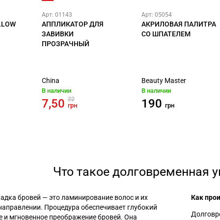
Арт: 01143
Арт: 05054
ELLOW
АППЛИКАТОР ДЛЯ
АКРИЛОВАЯ ПАЛИТРА
ЗАВИВКИ
СО ШПАТЕЛЕМ
ПРОЗРАЧНЫЙ
China
Beauty Master
В наличии
В наличии
22
7,50
190
грн
грн
Что такое долговременная у
адка бровей
—
это ламинирование волос и их
Как про
направлении. Процедура обеспечивает глубокий
Долговре
е и мгновенное преображение бровей. Она