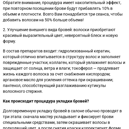
Обратите внимание, процедура имеет накопительный эффект,
при повторном посещении брови будут прибавлять 10% в
объеме и плотности. Всего Вам понадобится три сеанса, чтобы
добавить волосам на 50% больше объема!
2. Улучшение внешнего вида бровей: волоски приобретают
красивый выразительный цвет, невероятный блеск и новую
форму.
В состав препаратов входит: гидролизованный кератин,
который отлично впитывается в структуру волос и заполняет
поврежденные участки; коллаген, который увлажняет волосы и
защищает от солнца, ветра и влаги; токоферол
—
продлевает
жизнь каждого волоска за счет снабжения кислородом;
аргановое масло для усиления оттенка при окрашивании;
пантенол, способствующий разглаживанию кутикулы
волосяного стержня.
Как происходит процедура укладки бровей?
Долговременную укладку бровей в салоне обычно проводят в
три этапа: сначала мастер укладывает и фиксирует брови
специальными средствами, затем окрашивает волосы в
подходящий цвет, а после снятия краски корректирует форму