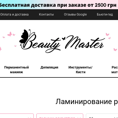
Оплата и доставка
Контакты
Отзывы Google
Бьюти-гид
Перманентный
Депиляция
Инструменты/
Рас
макияж
Кисти
мат
Ламинирование р