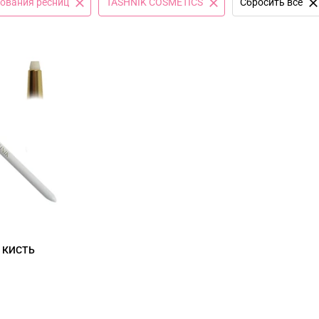
ования ресниц
TASHNIK COSMETICS
Сбросить все
S КИСТЬ