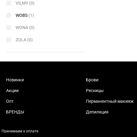
VILMY
(0)
WOBS
(1)
WONA
(0)
ZOLA
(0)
Новинки
Брови
Акции
Ресницы
Опт
Перманентный макияж
БРЕНДЫ
Депиляция
Принимаем к оплате