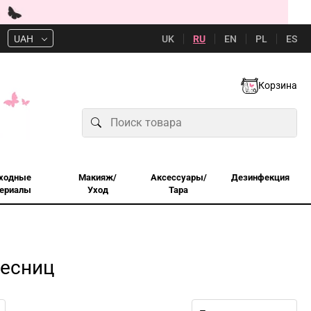
UK
RU
EN
PL
ES
UAH
Корзина
ходные
Макияж/
Аксессуары/
Дезинфекция
ериалы
Уход
Тара
есниц