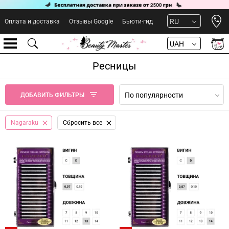
Open 
RU
Оплата и доставка
Отзывы Google
Бьюти-гид
UAH
Ресницы
По популярности
ДОБАВИТЬ ФИЛЬТРЫ
Nagaraku
Сбросить все