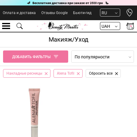
Open 
RU
Оплата и доставка
Отзывы Google
Бьюти-гид
UAH
Макияж/Уход
По популярности
ДОБАВИТЬ ФИЛЬТРЫ
Накладные ресницы
Alena Tofil
Сбросить все