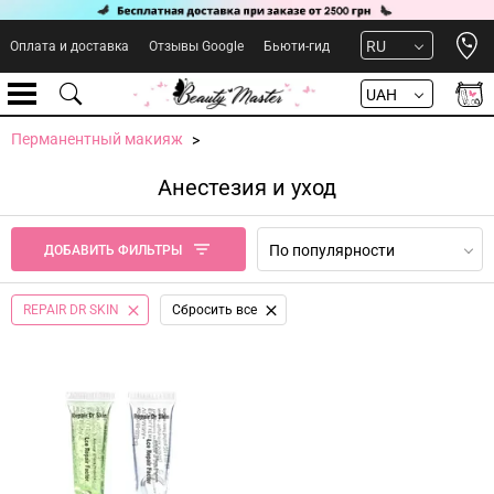
Open 
RU
Оплата и доставка
Отзывы Google
Бьюти-гид
UAH
Перманентный макияж
Анестезия и уход
По популярности
ДОБАВИТЬ ФИЛЬТРЫ
REPAIR DR SKIN
Сбросить все