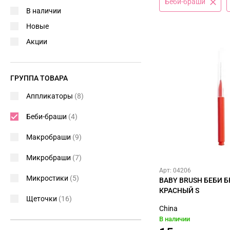
Беби-браши
В наличии
Новые
Акции
ГРУППА ТОВАРА
Аппликаторы
(8)
Беби-браши
(4)
Макробраши
(9)
Микробраши
(7)
Арт: 04206
Микростики
(5)
BABY BRUSH БЕБИ Б
КРАСНЫЙ S
Щеточки
(16)
China
В наличии