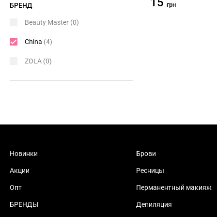
15
грн
БРЕНД
Beauty Master
(0)
China
(4)
ZOLA
(0)
Новинки
Брови
Акции
Ресницы
Опт
Перманентный макияж
БРЕНДЫ
Депиляция