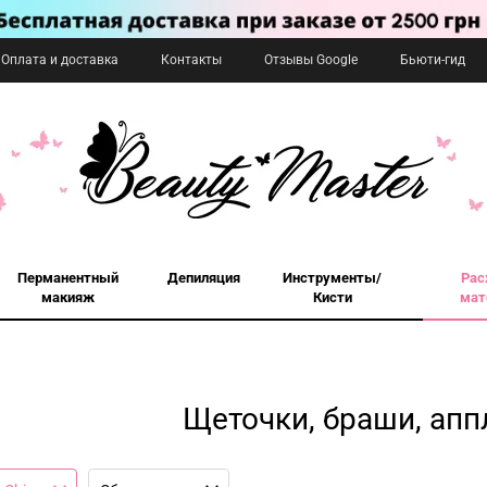
Оплата и доставка
Контакты
Отзывы Google
Бьюти-гид
Перманентный
Депиляция
Инструменты/
Рас
макияж
Кисти
мат
Щеточки, браши, ап