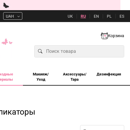
UK
RU
EN
PL
ES
UAH
Корзина
ходные
Макияж/
Аксессуары/
Дезинфекция
ериалы
Уход
Тара
пликаторы