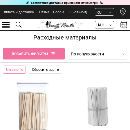
Open 
RU
Оплата и доставка
Отзывы Google
Бьюти-гид
UAH
Расходные материалы
По популярности
ДОБАВИТЬ ФИЛЬТРЫ
Ukraine
Сбросить все