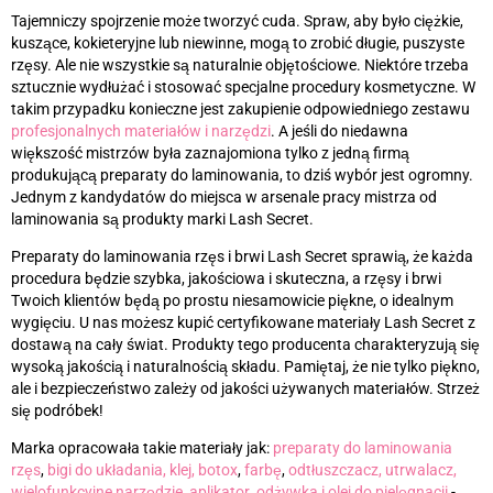
Tajemniczy spojrzenie może tworzyć cuda. Spraw, aby było ciężkie,
kuszące, kokieteryjne lub niewinne, mogą to zrobić długie, puszyste
rzęsy. Ale nie wszystkie są naturalnie objętościowe. Niektóre trzeba
sztucznie wydłużać i stosować specjalne procedury kosmetyczne. W
takim przypadku konieczne jest zakupienie odpowiedniego zestawu
profesjonalnych materiałów i narzędzi
. A jeśli do niedawna
większość mistrzów była zaznajomiona tylko z jedną firmą
produkującą preparaty do laminowania, to dziś wybór jest ogromny.
Jednym z kandydatów do miejsca w arsenale pracy mistrza od
laminowania są produkty marki Lash Secret.
Preparaty do laminowania rzęs i brwi Lash Secret sprawią, że każda
procedura będzie szybka, jakościowa i skuteczna, a rzęsy i brwi
Twoich klientów będą po prostu niesamowicie piękne, o idealnym
wygięciu. U nas możesz kupić certyfikowane materiały Lash Secret z
dostawą na cały świat. Produkty tego producenta charakteryzują się
wysoką jakością i naturalnością składu. Pamiętaj, że nie tylko piękno,
ale i bezpieczeństwo zależy od jakości używanych materiałów. Strzeż
się podróbek!
Marka opracowała takie materiały jak:
preparaty do laminowania
rzęs
,
bigi do układania, klej, botox
,
farbę
,
odtłuszczacz, utrwalacz,
wielofunkcyjne narzędzie, aplikator
,
odżywka i olej do pielęgnacji
-