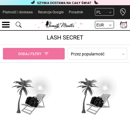
Open 
PL
Płatność i dostawa
Recenzje Google
Poradnik
EUR
LASH SECRET
Przez popularność
DODAJ FILTRY