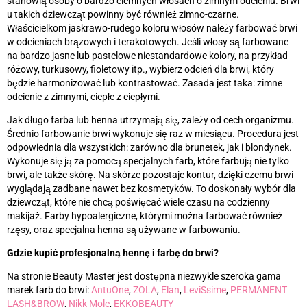
stanowią osoby o bardzo ciemnych włosach o zimnym odcieniu. Brwi
u takich dziewcząt powinny być również zimno-czarne.
Właścicielkom jaskrawo-rudego koloru włosów należy farbować brwi
w odcieniach brązowych i terakotowych. Jeśli włosy są farbowane
na bardzo jasne lub pastelowe niestandardowe kolory, na przykład
różowy, turkusowy, fioletowy itp., wybierz odcień dla brwi, który
będzie harmonizować lub kontrastować. Zasada jest taka: zimne
odcienie z zimnymi, ciepłe z ciepłymi.
Jak długo farba lub henna utrzymają się, zależy od cech organizmu.
Średnio farbowanie brwi wykonuje się raz w miesiącu. Procedura jest
odpowiednia dla wszystkich: zarówno dla brunetek, jak i blondynek.
Wykonuje się ją za pomocą specjalnych farb, które farbują nie tylko
brwi, ale także skórę. Na skórze pozostaje kontur, dzięki czemu brwi
wyglądają zadbane nawet bez kosmetyków. To doskonały wybór dla
dziewcząt, które nie chcą poświęcać wiele czasu na codzienny
makijaż. Farby hypoalergiczne, którymi można farbować również
rzęsy, oraz specjalna henna są używane w farbowaniu.
Gdzie kupić profesjonalną hennę i farbę do brwi?
Na stronie Beauty Master jest dostępna niezwykle szeroka gama
marek farb do brwi:
AntuOne
,
ZOLA
,
Elan
,
LeviSsime
,
PERMANENT
LASH&BROW
,
Nikk Mole
,
EKKOBEAUTY