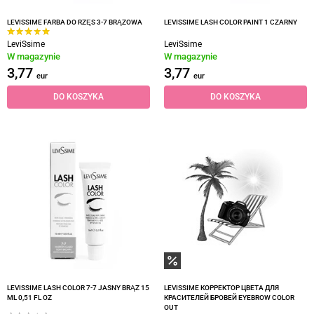
LEVISSIME FARBA DO RZĘS 3-7 BRĄZOWA
LEVISSIME LASH COLOR PAINT 1 CZARNY
LeviSsime
LeviSsime
W magazynie
W magazynie
3,77
3,77
eur
eur
DO KOSZYKA
DO KOSZYKA
LEVISSIME LASH COLOR 7-7 JASNY BRĄZ 15
LEVISSIME КОРРЕКТОР ЦВЕТА ДЛЯ
ML 0,51 FL OZ
КРАСИТЕЛЕЙ БРОВЕЙ EYEBROW COLOR
OUT