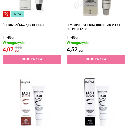
New
ŻEL ROZJAŚNIAJĄCY DECOGEL
LEVISSIME EYE BROW COLOR FARBA I-11
ICE POPIELATY
LeviSsime
LeviSsime
W magazynie
W magazynie
4,52
4,07
4,52
eur
eur
DO KOSZYKA
DO KOSZYKA