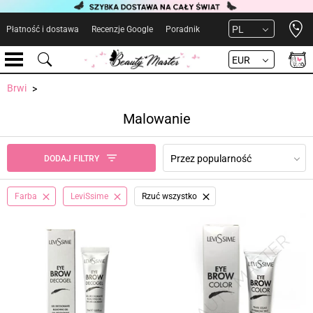
Open 
PL
Płatność i dostawa
Recenzje Google
Poradnik
EUR
Brwi
Malowanie
Przez popularność
DODAJ FILTRY
Farba
LeviSsime
Rzuć wszystko