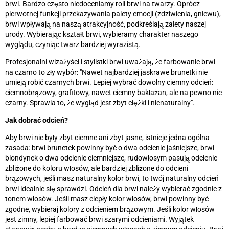
brwi. Bardzo często niedoceniamy roli brwi na twarzy. Oprócz
pierwotnej funkcji przekazywania palety emocji (zdziwienia, gniewu),
brwi wpływają na naszą atrakcyjność, podkreślają zalety naszej
urody. Wybierając kształt brwi, wybieramy charakter naszego
wyglądu, czyniąc twarz bardziej wyrazistą.
Profesjonalni wizażyści i stylistki brwi uważają, że farbowanie brwi
na czarno to zły wybór: "Nawet najbardziej jaskrawe brunetki nie
umieją robić czarnych brwi. Lepiej wybrać dowolny ciemny odcień:
ciemnobrązowy, grafitowy, nawet ciemny bakłażan, ale na pewno nie
czarny. Sprawia to, że wygląd jest zbyt ciężki i nienaturalny".
Jak dobrać odcień?
Aby brwi nie były zbyt ciemne ani zbyt jasne, istnieje jedna ogólna
zasada: brwi brunetek powinny być o dwa odcienie jaśniejsze, brwi
blondynek o dwa odcienie ciemniejsze, rudowłosym pasują odcienie
zbliżone do koloru włosów, ale bardziej zbliżone do odcieni
brązowych, jeśli masz naturalny kolor brwi, to twój naturalny odcień
brwi idealnie się sprawdzi. Odcień dla brwi należy wybierać zgodnie z
tonem włosów. Jeśli masz ciepły kolor włosów, brwi powinny być
zgodne, wybieraj kolory z odcieniem brązowym. Jeśli kolor włosów
jest zimny, lepiej farbować brwi szarymi odcieniami. Wyjątek