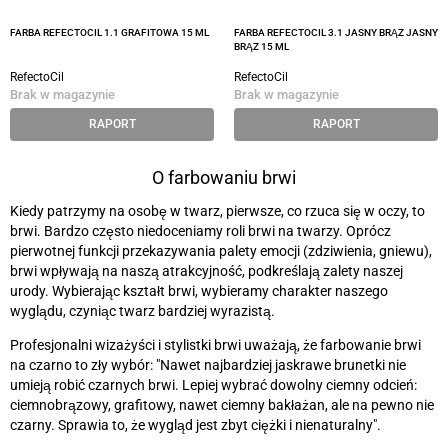
FARBA REFECTOCIL 1.1 GRAFITOWA 15 ML
FARBA REFECTOCIL 3.1 JASNY BRĄZ JASNY
BRĄZ 15 ML
RefectoCil
RefectoCil
Brak w magazynie
Brak w magazynie
RAPORT
RAPORT
O farbowaniu brwi
Kiedy patrzymy na osobę w twarz, pierwsze, co rzuca się w oczy, to
brwi. Bardzo często niedoceniamy roli brwi na twarzy. Oprócz
pierwotnej funkcji przekazywania palety emocji (zdziwienia, gniewu),
brwi wpływają na naszą atrakcyjność, podkreślają zalety naszej
urody. Wybierając kształt brwi, wybieramy charakter naszego
wyglądu, czyniąc twarz bardziej wyrazistą.
Profesjonalni wizażyści i stylistki brwi uważają, że farbowanie brwi
na czarno to zły wybór: "Nawet najbardziej jaskrawe brunetki nie
umieją robić czarnych brwi. Lepiej wybrać dowolny ciemny odcień:
ciemnobrązowy, grafitowy, nawet ciemny bakłażan, ale na pewno nie
czarny. Sprawia to, że wygląd jest zbyt ciężki i nienaturalny".