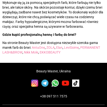
Wykonuje się ją za pomocą specjalnych farb, które farbują nie tylko
brwi, ale także skórę. Na skórze pozostaje kontur, dzięki czemu brwi
wyglądają zadbane nawet bez kosmetyków. To doskonały wybór dla
dziewcząt, które nie chcą poświęcać wiele czasu na codzienny
makijaż. Farby hypoalergiczne, którymi można farbować również
rzęsy, oraz specjalna henna są używane w farbowaniu.
Gdzie kupić profesjonalną hennę i farbę do brwi?
Na stronie Beauty Master jest dostępna niezwykle szeroka gama
marek farb do brwi:
AntuOne
,
ZOLA
,
Elan
,
LeviSsime
,
PERMANENT
LASH&BROW
,
Nikk Mole
,
EKKOBEAUTY
Beauty Master, Ukraina
+38 097 511 7575