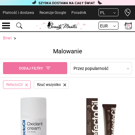
Open 
PL
Płatność i dostawa
Recenzje Google
Poradnik
EUR
Brwi
Malowanie
Przez popularność
DODAJ FILTRY
RefectoCil
Rzuć wszystko