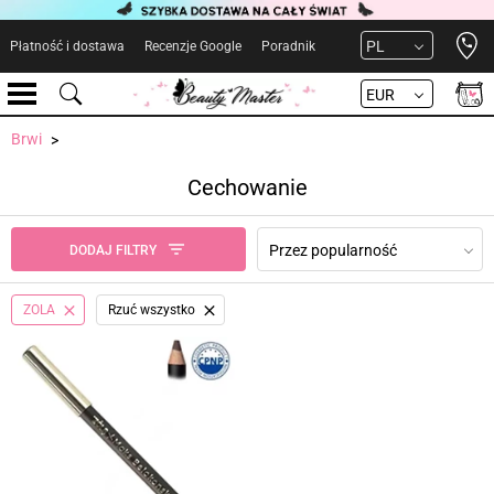
Open 
PL
Płatność i dostawa
Recenzje Google
Poradnik
EUR
Brwi
Cechowanie
Przez popularność
DODAJ FILTRY
ZOLA
Rzuć wszystko