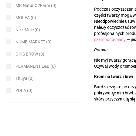
MB Natur O2Farm
(0)
Podczas oczyszczania 
części twarzy mogą wy
MOLEA
(0)
Nieodpowiednie usuwa
należy oczyszczać rów
Nikk Mole
(0)
profesjonalnych prod
szamponu-piany
—
je
NUMB MARKET
(0)
Porada:
OKIS BROW
(0)
Nie myj twarzy gorącą
Używaj wody o tempera
PERMANENT L&B
(0)
Krem na twarz i brwi
Thuya
(0)
Bardzo często po ocz
ZOLA
(0)
pokrywając nim brwi. J
skóry przyczyniają si