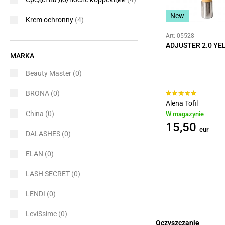
New
Krem ochronny
(4)
Art: 05528
ADJUSTER 2.0 Y
MARKA
Beauty Master
(0)
BRONA
(0)
Alena Tofil
China
(0)
W magazynie
15,50
eur
DALASHES
(0)
ELAN
(0)
LASH SECRET
(0)
LENDI
(0)
LeviSsime
(0)
Oczyszczanie