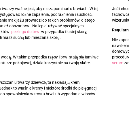
twarzy ważne jest, aby nie zapominać o brwiach. W tej
Jeśli chc
stępować różne zapalenia, podrażnienia i suchość.
fachowcem
nie makijażu prowadzi do takich problemów, dlatego
wizerunku
nież obszar brwi. Najlepiej używać specjalnych
Regularn
uktów:
peelingu do brwi
w przypadku tłustej skóry,
śli masz suchą lub mieszana skórę.
Nie zapom
nawilżeni
domowych.
 wodą. W takim przypadku rzęsy i brwi stają się łamliwe.
procedu
turze pokojowej, działa korzystnie na twoją skórę.
serum
zaw
yszczaniu twarzy dziewczęta nakładają krem,
ednak to właśnie kremy i niektóre środki do pielęgnacji
ę do spowolnienia wzrostu brwi lub wypadania włosów.