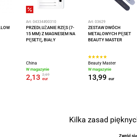
Art: 04334#00310
Art: 03629
ELLOW
PRZEDŁUŻANIE RZĘS (7-
ZESTAW DWÓCH
15 MM) Z MAGNESEM NA
METALOWYCH PĘSET
PĘSETĘ, BIAŁY
BEAUTY MASTER
China
Beauty Master
W magazynie
W magazynie
2,69
2,13
13,99
eur
eur
Kilka zasad pięknyc
Zwróć się