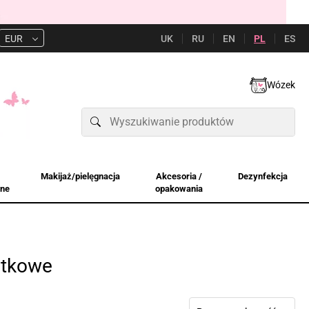
UK
RU
EN
PL
ES
EUR
Wózek
Makijaż/pielęgnacja
Akcesoria /
Dezynfekcja
jne
opakowania
atkowe