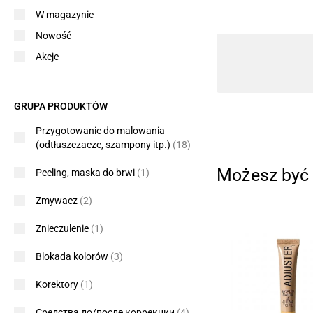
W magazynie
Nowość
Akcje
GRUPA PRODUKTÓW
Przygotowanie do malowania
(odtłuszczacze, szampony itp.)
(18)
Możesz być 
Peeling, maska ​​do brwi
(1)
Zmywacz
(2)
Znieczulenie
(1)
Blokada kolorów
(3)
Korektory
(1)
Средства до/после коррекции
(4)