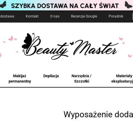
i dostawa
Kontakt
O nas
Recenzje Google
Poradnik
Makijaż
Depilacja
Narzędzia /
Materiały
permanentny
Szczotki
eksploatacy
Wyposażenie dod