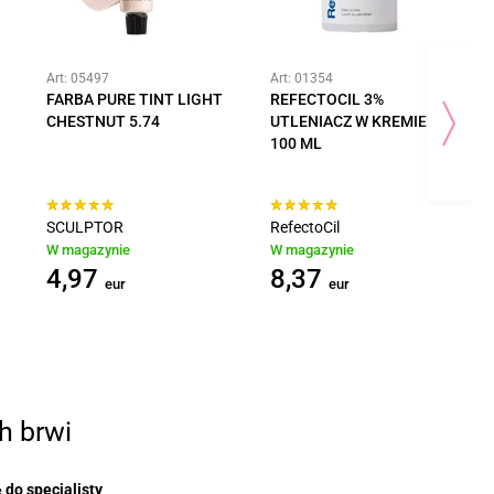
Art: 05497
Art: 01354
FARBA PURE TINT LIGHT
REFECTOCIL 3%
CHESTNUT 5.74
UTLENIACZ W KREMIE
100 ML
SCULPTOR
RefectoCil
W magazynie
W magazynie
4,97
8,37
eur
eur
h brwi
 do specjalisty