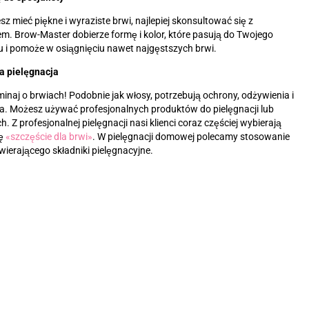
esz mieć piękne i wyraziste brwi, najlepiej skonsultować się z
. Brow-Master dobierze formę i kolor, które pasują do Twojego
 i pomoże w osiągnięciu nawet najgęstszych brwi.
a pielęgnacja
inaj o brwiach! Podobnie jak włosy, potrzebują ochrony, odżywienia i
a. Możesz używać profesjonalnych produktów do pielęgnacji lub
 Z profesjonalnej pielęgnacji nasi klienci coraz częściej wybierają
rę
«‎
szczęście dla brwi
»‎
. W pielęgnacji domowej polecamy stosowanie
ierającego składniki pielęgnacyjne.