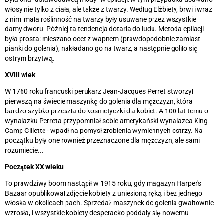
włosy nie tylko z ciała, ale także z twarzy. Według Elżbiety, brwi i wraz
z nimi mała roślinność na twarzy były usuwane przez wszystkie
damy dworu. Później ta tendencja dotarła do ludu. Metoda epilacji
była prosta: mieszano ocet z wapnem (prawdopodobnie zamiast
pianki do golenia), nakładano go na twarz, a następnie goliło się
ostrym brzytwą.
XVIII wiek
W 1760 roku francuski perukarz Jean-Jacques Perret stworzył
pierwszą na świecie maszynkę do golenia dla mężczyzn, która
bardzo szybko przeszła do kosmetyczki dla kobiet. A 100 lat temu o
wynalazku Perreta przypomniał sobie amerykański wynalazca King
Camp Gillette - wpadł na pomysł zrobienia wymiennych ostrzy. Na
początku były one również przeznaczone dla mężczyzn, ale sami
rozumiecie...
Początek XX wieku
To prawdziwy boom nastąpił w 1915 roku, gdy magazyn Harper's
Bazaar opublikował zdjęcie kobiety z uniesioną ręką i bez jednego
włoska w okolicach pach. Sprzedaż maszynek do golenia gwałtownie
wzrosła, i wszystkie kobiety desperacko poddały się nowemu