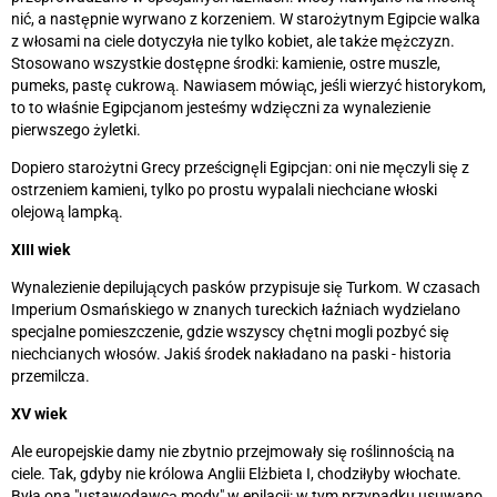
nić, a następnie wyrwano z korzeniem. W starożytnym Egipcie walka
z włosami na ciele dotyczyła nie tylko kobiet, ale także mężczyzn.
Stosowano wszystkie dostępne środki: kamienie, ostre muszle,
pumeks, pastę cukrową. Nawiasem mówiąc, jeśli wierzyć historykom,
to to właśnie Egipcjanom jesteśmy wdzięczni za wynalezienie
pierwszego żyletki.
Dopiero starożytni Grecy prześcignęli Egipcjan: oni nie męczyli się z
ostrzeniem kamieni, tylko po prostu wypalali niechciane włoski
olejową lampką.
XIII wiek
Wynalezienie depilujących pasków przypisuje się Turkom. W czasach
Imperium Osmańskiego w znanych tureckich łaźniach wydzielano
specjalne pomieszczenie, gdzie wszyscy chętni mogli pozbyć się
niechcianych włosów. Jakiś środek nakładano na paski - historia
przemilcza.
XV wiek
Ale europejskie damy nie zbytnio przejmowały się roślinnością na
ciele. Tak, gdyby nie królowa Anglii Elżbieta I, chodziłyby włochate.
Była ona "ustawodawcą mody" w epilacji: w tym przypadku usuwano