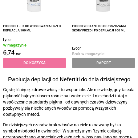
LYCON OLEJEK DO WOSKOWANIA PRZED
LYCON LYCOTANE DO OCZYSZCZANIA
DEPILACJĄ 100 ML
SKÓRY PRZED I PO DEPILACJI 100 ML
Lycon
W magazynie
Lycon
6,74
Brak w magazynie
eur
DO KOSZYKA
RAPORT
Ewolucja depilacji od Nefertiti do dnia dzisiejszego
Gęste, lśniące, zdrowe włosy - to wspaniale. Ale nie wtedy, gdy ta cała
piękność bujnym kłosem rośnie na twoim ciele. I nie chodzi tutaj o
współczesne standardy piękna - od dawnych czasów dziewczyny
pozbywały się niechcianych włosów za pomocą wszystkich
dostępnych metod.
Do dzisiejszych czasów brak włosów na ciele uznawany był za
symbol młodości i niewinności. W starożytnym Rzymie epilację
przeprowadzano w specjalnych łaźniach: włosy nawijano na mocną