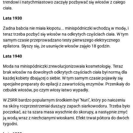
trendowi i natychmiastowo zaczęły pozbywać się włosów z całego
ciała.
Lata 1930
Żadna babcia nie miała kłopotu... minispódniczki wchodzą w modę, i
teraz trzeba pozbyć się włosów na odkrytych częściach ciała. W tym
samym czasie przeprowadzano testy pierwszego elektrycznego
epilatora. Słyszy się, że usunięcie włosów zajęło 18 godzin.
Lata 1940
Moda na minispódniczki zrewolucjonizowała kosmetologię. Teraz
brak włosów na dowolnych odkrytych częściach ciała był normą dla
każdej kobiety dbającej o siebie. W tym samym czasie pojawiły się
specjalne preparaty do epilacji z zawartością enzymów. Przenikały do
cebulek włosów, po czym włosy łatwo wypadły.
W ZSRR bardzo popularnym środkiem był "Nuri", który po nałożeniu
na skórę rozprzestrzeniał duszący zapach siarkowodoru. Trzeba było
poczekać, aż ta szara masa wyschnie do skorupy, a następnie zmyć
ją wodą wraz z niechcianymi włoskami. Efekt trwał półtora do dwóch
tygodni.