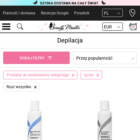
Open 
PL
Płatność i dostawa
Recenzje Google
Poradnik
EUR
Depilacja
Przez popularność
DODAJ FILTRY
Produkty do woskowania wstępnego
Lycon
Rzuć wszystko