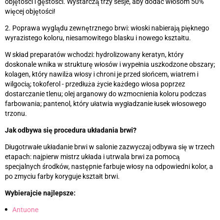
objętości i gęstości. Wystarczą trzy sesje, aby dodać włosom 50%
więcej objętości!
2. Poprawa wyglądu zewnętrznego brwi: włoski nabierają pięknego
wyrazistego koloru, niesamowitego blasku i nowego kształtu.
W skład preparatów wchodzi: hydrolizowany keratyn, który
doskonale wnika w strukturę włosów i wypełnia uszkodzone obszary;
kolagen, który nawilża włosy i chroni je przed słońcem, wiatrem i
wilgocią; tokoferol - przedłuża życie każdego włosa poprzez
dostarczanie tlenu; olej arganowy do wzmocnienia koloru podczas
farbowania; pantenol, który ułatwia wygładzanie łusek włosowego
trzonu.
Jak odbywa się procedura układania brwi?
Długotrwałe układanie brwi w salonie zazwyczaj odbywa się w trzech
etapach: najpierw mistrz układa i utrwala brwi za pomocą
specjalnych środków, następnie farbuje włosy na odpowiedni kolor, a
po zmyciu farby koryguje kształt brwi.
Wybierajcie najlepsze:
Antuone