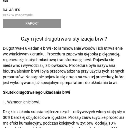
PAR
DALASHES
Brak w magazynie
RAPORT
Czym jest długotrwała stylizacja brwi?
Długotrwałe układanie brwi
-
to laminowanie włosów i ich utrwalenie
we właściwym kierunku. Procedura zapewnia głęboką pielęgnację,
regenerację i natychmiastową transformację brwi. Pojawiła się
niedawno i wywodzi się z biowłosów. Procedura była nazywana
bioutrwaleniem brwi i była przeprowadzana przy użyciu tych samych
preparatów. Następnie pojawiła się druga nazwa tej procedury, która
jest wykonywana już specjalnymi preparatami do układania brwi.
Skutek długotrwałego układania brwi
1. Wzmocnienie brwi.
Dzięki działaniu substancji leczniczych i odżywczych włosy stają się o
30% bardziej objętościowe i gęstsze. Proszę zauważyć, że procedura
ma efekt kumulacyjny, podczas kolejnych wizyt brwi dodają 10%