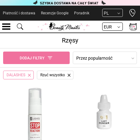
Open 
PL
Płatność i dostawa
Recenzje Google
Poradnik
EUR
Rzęsy
Przez popularność
DODAJ FILTRY
DALASHES
Rzuć wszystko