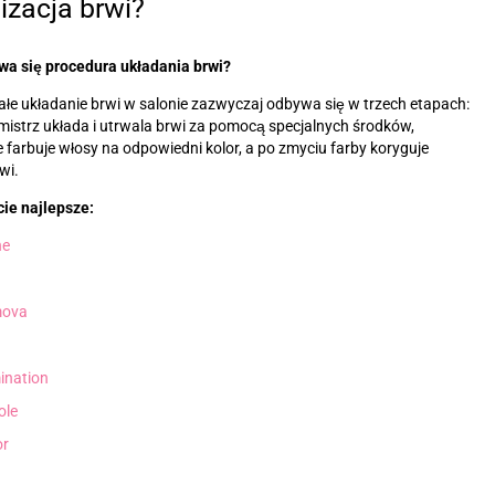
izacja brwi?
wa się procedura układania brwi?
łe układanie brwi w salonie zazwyczaj odbywa się w trzech etapach:
mistrz układa i utrwala brwi za pomocą specjalnych środków,
 farbuje włosy na odpowiedni kolor, a po zmyciu farby koryguje
wi.
ie najlepsze:
ne
ova
ination
ole
or