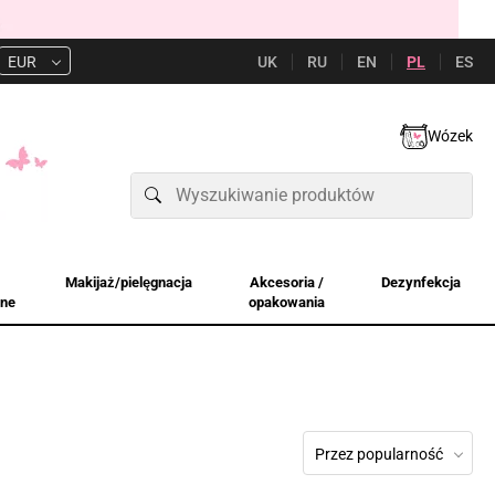
UK
RU
EN
PL
ES
EUR
Wózek
Makijaż/pielęgnacja
Akcesoria /
Dezynfekcja
jne
opakowania
Przez popularność