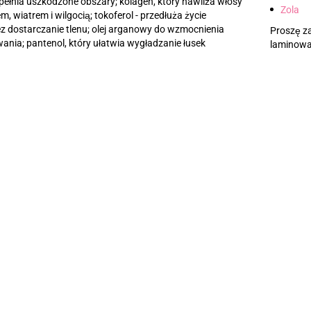
pełnia uszkodzone obszary; kolagen, który nawilża włosy
Zola
em, wiatrem i wilgocią; tokoferol - przedłuża życie
z dostarczanie tlenu; olej arganowy do wzmocnienia
Proszę z
ania; pantenol, który ułatwia wygładzanie łusek
laminowa