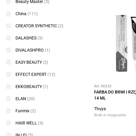
Beauty Master
(5)
China
(111)
CREATOR SYNTHETIC
(2)
DALASHES
(3)
DIVALASHPRO
(1)
EASY BEAUTY
(3)
EFFECT EXPERT
(12)
EKKOBEAUTY
(1)
Art: 00333
FARBA DO BRWI I RZ
14 ML
ELAN
(20)
Thuya
Funmix
(2)
Brak w magazynie
HAIR WELL
(3)
IN LEI
(5)