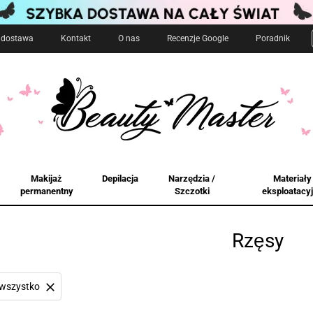
i dostawa
Kontakt
O nas
Recenzje Google
Poradnik
Makijaż
Depilacja
Narzędzia /
Materiały
permanentny
Szczotki
eksploatacy
Rzęsy
wszystko