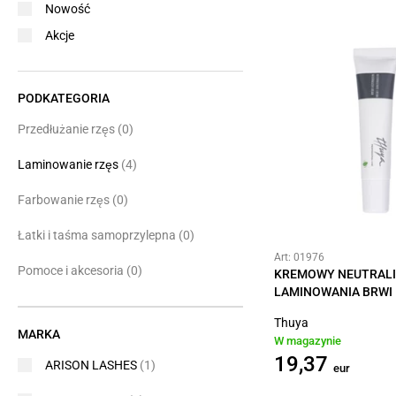
Nowość
Akcje
PODKATEGORIA
Przedłużanie rzęs
(0)
Laminowanie rzęs
(4)
Farbowanie rzęs
(0)
Łatki i taśma samoprzylepna
(0)
Art: 01976
Pomoce i akcesoria
(0)
KREMOWY NEUTRALI
LAMINOWANIA BRWI
Thuya
MARKA
W magazynie
19,37
ARISON LASHES
(1)
eur