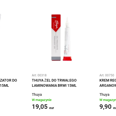
Art: 00318
Art: 00750
ZATOR DO
THUYA ŻEL DO TRWAŁEGO
KREM RE
 15ML
LAMINOWANIA BRWI 15ML
ARGANOW
Thuya
Thuya
W magazynie
W magazyn
19,05
9,90
eur
e