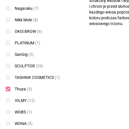
strukturę włosów i wy
i chroni je przed słońc
Nagaraku
(7)
każdego włosa poprze
koloru podczas farbow
Nikk Mole
(8)
włosowego trzonu.
OKIS BROW
(6)
PLATINUM
(1)
SanGig
(5)
SCULPTOR
(29)
TASHNIK COSMETICS
(1)
Thuya
(5)
VILMY
(12)
WOBS
(1)
WONA
(3)