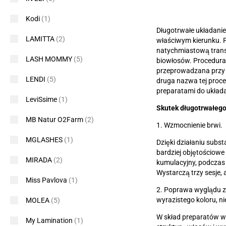
Kodi
(1)
Długotrwałe układanie
LAMITTA
(2)
właściwym kierunku. P
natychmiastową transf
LASH MOMMY
(5)
biowłosów. Procedura 
przeprowadzana przy 
LENDI
(5)
druga nazwa tej proce
preparatami do układa
LeviSsime
(1)
Skutek długotrwałego
MB Natur O2Farm
(2)
1. Wzmocnienie brwi.
MGLASHES
(1)
Dzięki działaniu subst
bardziej objętościowe
MIRADA
(2)
kumulacyjny, podczas k
Wystarczą trzy sesje,
Miss Pavlova
(1)
2. Poprawa wyglądu z
wyrazistego koloru, n
MOLEA
(5)
W skład preparatów wc
My Lamination
(1)