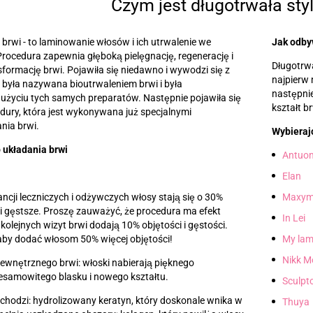
Czym jest długotrwała styl
 brwi
-
to laminowanie włosów i ich utrwalenie we
Jak odby
rocedura zapewnia głęboką pielęgnację, regenerację i
Długotrwa
ormację brwi. Pojawiła się niedawno i wywodzi się z
najpierw 
była nazywana bioutrwaleniem brwi i była
następnie
użyciu tych samych preparatów. Następnie pojawiła się
kształt br
dury, która jest wykonywana już specjalnymi
nia brwi.
Wybierajc
 układania brwi
Antuo
Elan
ancji leczniczych i odżywczych włosy stają się o 30%
Maxym
 i gęstsze. Proszę zauważyć, że procedura ma efekt
In Lei
olejnych wizyt brwi dodają 10% objętości i gęstości.
 aby dodać włosom 50% więcej objętości!
My lam
Nikk M
ewnętrznego brwi: włoski nabierają pięknego
iesamowitego blasku i nowego kształtu.
Sculpt
hodzi: hydrolizowany keratyn, który doskonale wnika w
Thuya