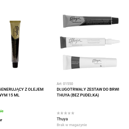
Art: 01550
GENERUJĄCY Z OLEJEM
DŁUGOTRWAŁY ZESTAW DO BRWI
YM 15 ML
THUYA (BEZ PUDEŁKA)
ie
Thuya
ur
Brak w magazynie