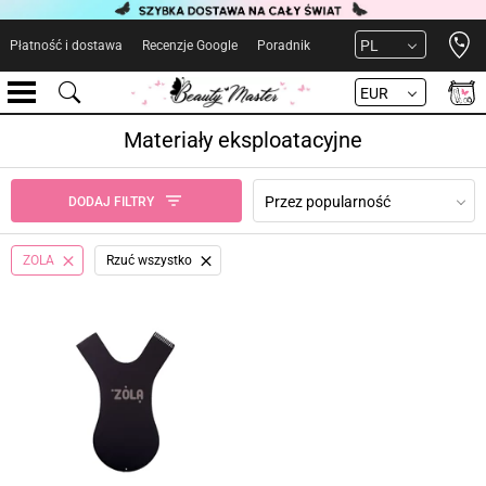
Open 
PL
Płatność i dostawa
Recenzje Google
Poradnik
EUR
Materiały eksploatacyjne
Przez popularność
DODAJ FILTRY
ZOLA
Rzuć wszystko