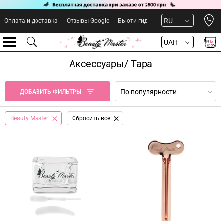
Open 
RU
Оплата и доставка
Отзывы Google
Бьюти-гид
UAH
Аксессуары/ Тара
По популярности
ДОБАВИТЬ ФИЛЬТРЫ
Beauty Master
Сбросить все