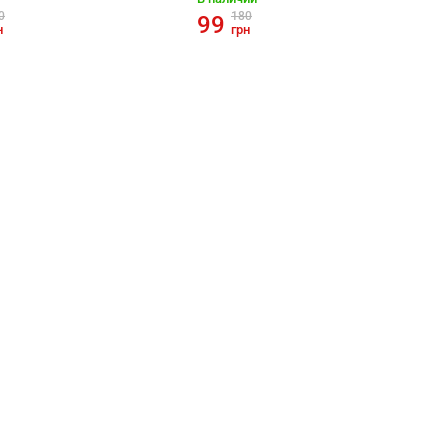
0
180
99
н
грн