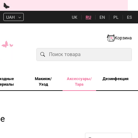
UK
RU
EN
PL
ES
UAH
Корзина
ходные
Макияж/
Аксессуары/
Дезинфекция
ериалы
Уход
Тара
е