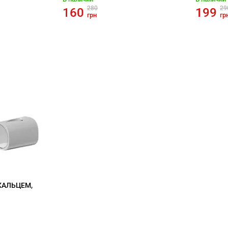
280
29
160
199
грн
гр
КАЛЬЦЕМ,