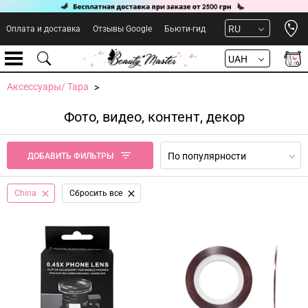
Open 
RU
Оплата и доставка
Отзывы Google
Бьюти-гид
UAH
Аксессуары/ Тара
Фото, видео, контент, декор
По популярности
ДОБАВИТЬ ФИЛЬТРЫ
China
Сбросить все