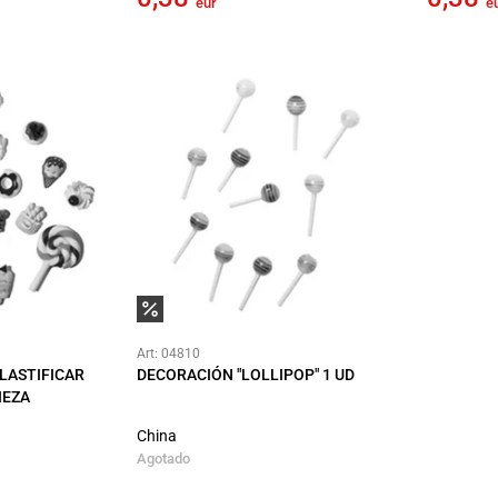
eur
e
Art: 04810
LASTIFICAR
DECORACIÓN "LOLLIPOP" 1 UD
PIEZA
China
Agotado