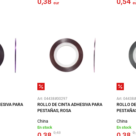
0,38
0,54
eur
e
Art: 04438#00297
Art: 04438
ESIVA PARA
ROLLO DE CINTA ADHESIVA PARA
ROLLO DE
PESTAÑAS, ROSA
PESTAÑAS
China
China
En stock
En stock
0,43
0
0,38
0,38