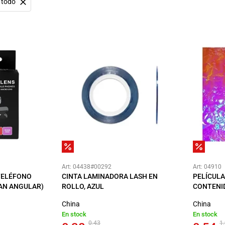
 todo
Art: 04438#00292
Art: 04910
TELÉFONO
CINTA LAMINADORA LASH EN
PELÍCUL
AN ANGULAR)
ROLLO, AZUL
CONTENID
China
China
En stock
En stock
0,43
1