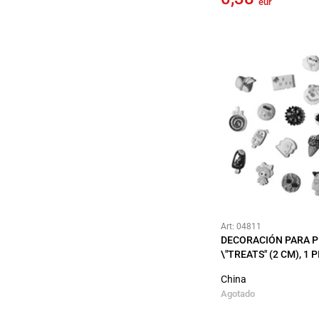
eur
Art: 04811
DECORACIÓN PARA P
\"TREATS" (2 CM), 1 
China
Agotado