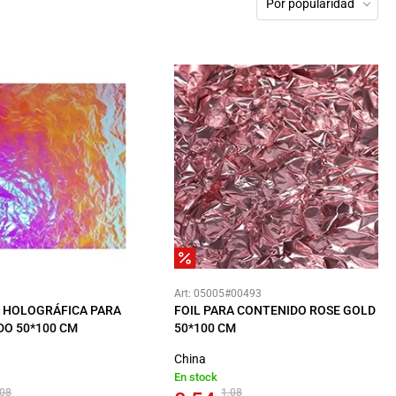
Por popularidad
Art: 05005#00493
A HOLOGRÁFICA PARA
FOIL PARA CONTENIDO ROSE GOLD
O 50*100 CM
50*100 CM
China
En stock
,08
1,08