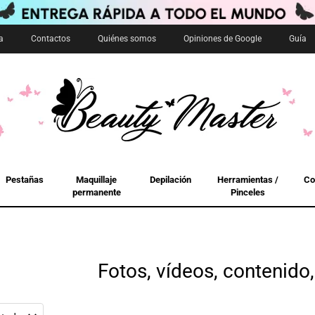
a
Contactos
Quiénes somos
Opiniones de Google
Guía
Pestañas
Maquillaje
Depilación
Herramientas /
Co
permanente
Pinceles
Fotos, vídeos, contenido