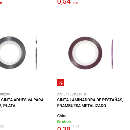
0,54
ur
eur
#00299
Art: 04438#00418
 CINTA ADHESIVA PARA
CINTA LAMINADORA DE PESTAÑAS,
, PLATA
FRAMBUESA METALIZADO
China
En stock
,43
0,43
0,38