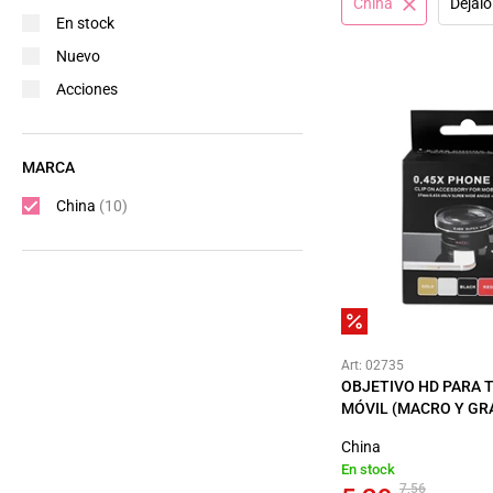
China
Déjalo
En stock
Nuevo
Acciones
MARCA
China
(10)
Art: 02735
OBJETIVO HD PARA 
MÓVIL (MACRO Y GR
China
En stock
7,56