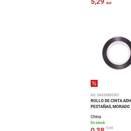
5,29
eur
Art: 04438#00301
ROLLO DE CINTA ADH
PESTAÑAS, MORADO
China
En stock
0,43
0,38